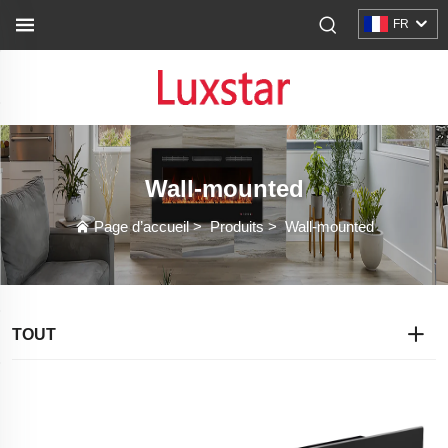
FR
Wall-mounted
Page d’accueil
>
Produits
>
Wall-mounted
TOUT