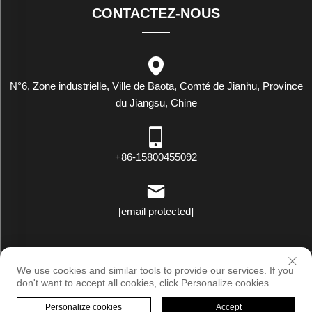
CONTACTEZ-NOUS
N°6, Zone industrielle, Ville de Baota, Comté de Jianhu, Province
du Jiangsu, Chine
+86-15800455092
[email protected]
Droits d'auteur © Luxstar Industrie (Jiangsu) Co., Ltd. Tous droits
We use cookies and similar tools to provide our services. If you
réservés |
Politique de confidentialité
don't want to accept all cookies, click Personalize cookies.
Personalize cookies
Accept