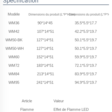
Spécification
Modèle
Dimensions du produit (L*P*H cm)
Dimensions du produit (L*P*H 
P
WM36
90*14*45
35.5*5.5*17.7
WM42
107*14*51
42.2*5.5*19.7
WM50-BK
127*14*51
50.1*5.5*19.7
WM50-WH
127*14*51
50.1*5.5*19.7
WM60
152*14*51
59.9*5.5*19.7
WM72
183*14*51
72.1*5.5*19.7
WM84
213*14*51
83.9*5.5*19.7
WM95
241*14*51
94.9*5.5*19.7
Article
Valeur
Flamme
Effet de Flamme LED