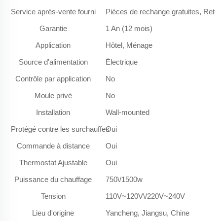
Service après-vente fourni
Pièces de rechange gratuites, Ret
Garantie
1 An (12 mois)
Application
Hôtel, Ménage
Source d'alimentation
Électrique
Contrôle par application
No
Moule privé
No
Installation
Wall-mounted
Protégé contre les surchauffes
Oui
Commande à distance
Oui
Thermostat Ajustable
Oui
Puissance du chauffage
750\/1500w
Tension
110V~120V\/220V~240V
Lieu d'origine
Yancheng, Jiangsu, Chine