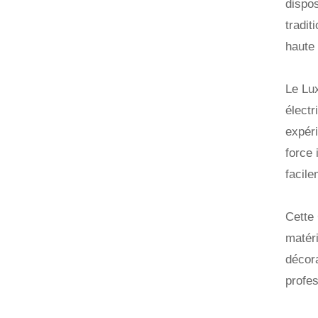
dispos
tradit
haute 
Le Lux
électr
expéri
force 
facile
Cette 
matéri
décora
profes