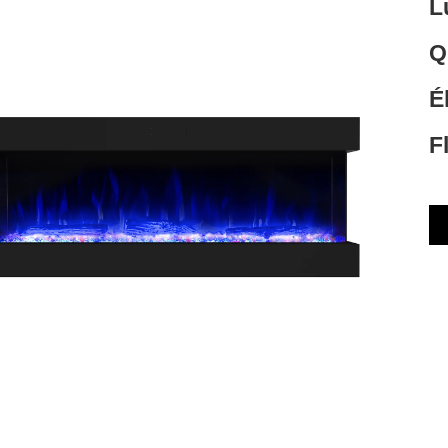
L
Q
É
F