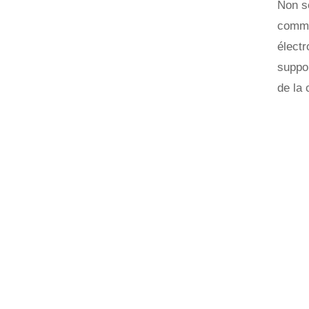
Non se
comme 
électr
suppor
de la 