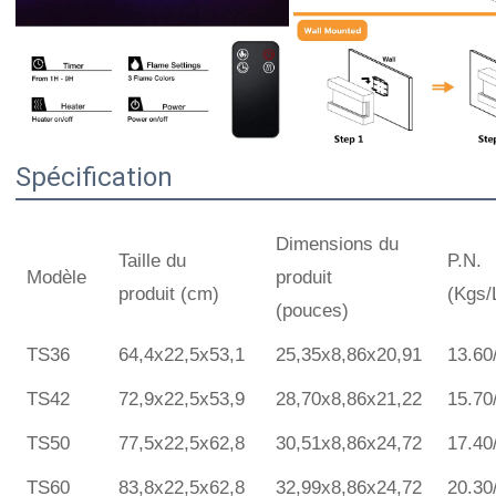
Spécification
Dimensions du
Taille du
P.N.
Modèle
produit
produit (cm)
(Kgs/
(pouces)
TS36
64,4x22,5x53,1
25,35x8,86x20,91
13.60
TS42
72,9x22,5x53,9
28,70x8,86x21,22
15.70
TS50
77,5x22,5x62,8
30,51x8,86x24,72
17.40
TS60
83,8x22,5x62,8
32,99x8,86x24,72
20.30