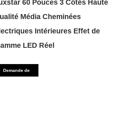
uxstar 60 Pouces 3 Côtés Haute
ualité Média Cheminées
lectriques Intérieures Effet de
lamme LED Réel
Demande de
renseignements