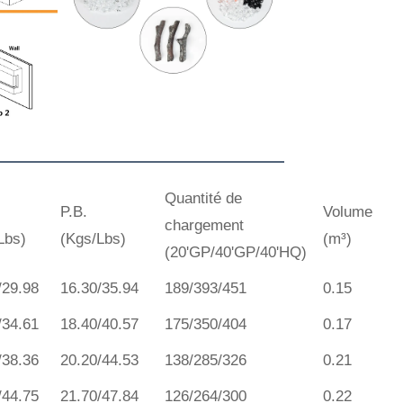
Quantité de
P.B.
Volume
chargement
Lbs)
(Kgs/Lbs)
(m³)
(20'GP/40'GP/40'HQ)
/29.98
16.30/35.94
189/393/451
0.15
/34.61
18.40/40.57
175/350/404
0.17
/38.36
20.20/44.53
138/285/326
0.21
/44.75
21.70/47.84
126/264/300
0.22