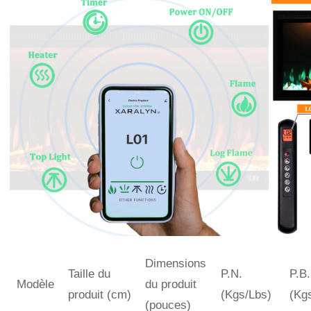
Dimensions
Taille du
P.N.
P.B.
Modèle
du produit
produit (cm)
(Kgs/Lbs)
(Kg
(pouces)