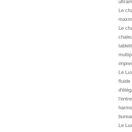
ultra
Le cha
maxima
Le cha
chaleu
tablet
multip
impres
Le Lux
fluide
d'élég
l'entr
harmo
burea
Le Lux