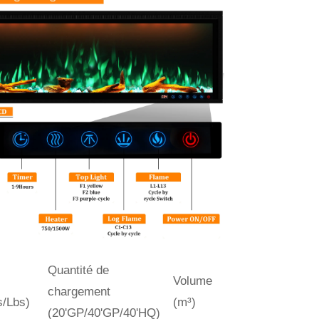
Quantité de
Volume
chargement
s/Lbs)
(m³)
(20'GP/40'GP/40'HQ)