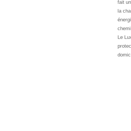
fait u
la ch
énergi
chemin
Le Lux
protec
domici