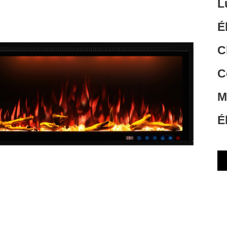
L
É
C
C
M
É