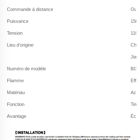
Commande à distance
Oui
Puissance
150
Tension
110
Lieu d'origine
Chi
Jian
Numéro de modèle
BI36
Flamme
Effe
Matériau
Acie
Fonction
Timi
Avantage
Écon