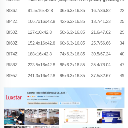
BI36Z
91.5x16x42.8
36x6.3x16.85
16.7/36.82
22.5
BI42Z
106.7x16x42.8
42x6.3x16.85
18.7/41.23
25.9
BI50Z
127x16x42.8
50x6.3x16.85
21.6/47.62
29.6
BI60Z
152.4x16x42.8
60x6.3x16.85
25.7/56.66
34.2
BI74Z
188x16x42.8
74x6.3x16.85
30.5/67.24
40.9
BI88Z
223.5x16x42.8
88x6.3x16.85
35.4/78.04
47.2
BI95Z
241.3x16x42.8
95x6.3x16.85
37.5/82.67
49.1