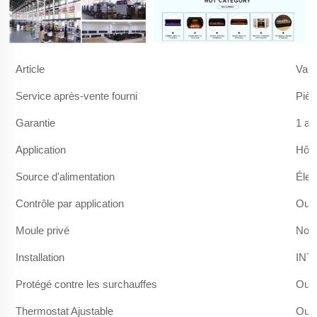
Article
Vale
Service après-vente fourni
Pièc
Garantie
1 an
Application
Hôte
Source d'alimentation
Élec
Contrôle par application
Oui
Moule privé
No
Installation
INT
Protégé contre les surchauffes
Oui
Thermostat Ajustable
Oui