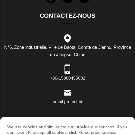
CONTACTEZ-NOUS
N°6, Zone industrielle, Ville de Baota, Comté de Jianhu, Province
du Jiangsu, Chine
+86-15800455092
[email protected]
Droits d'auteur © Luxstar Industrie (Jiangsu) Co., Ltd. Tous droits
We use cookies and similar tools to provide our services. If you
réservés |
Politique de confidentialité
don't want to accept all cookies, click Personalize cookies.