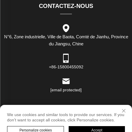
CONTACTEZ-NOUS
N°6, Zone industrielle, Ville de Baota, Comté de Jianhu, Province
du Jiangsu, Chine
+86-15800455092
[email protected]
Droits d'auteur © Luxstar Industrie (Jiangsu) Co., Ltd. Tous droits
We use cookies and similar tools to provide our services. If you
réservés |
Politique de confidentialité
don't want to accept all cookies, click Personalize cookies.
Personalize cookies
Accept