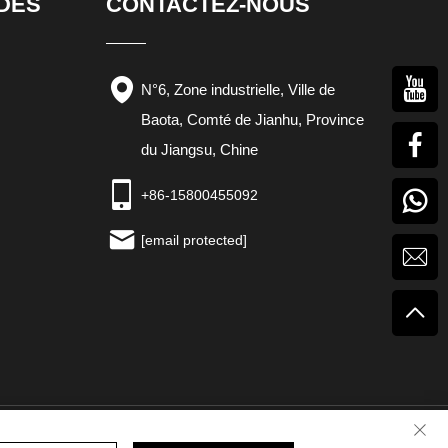
IDES
CONTACTEZ-NOUS
N°6, Zone industrielle, Ville de
Baota, Comté de Jianhu, Province
du Jiangsu, Chine
+86-15800455092
[email protected]
|
Politique de confidentialité