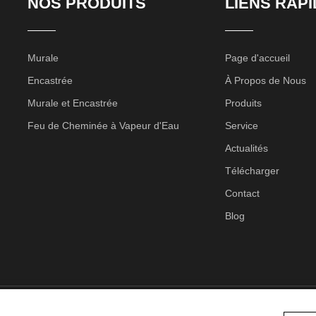
NOS PRODUITS
LIENS RAP
Murale
Page d'accueil
Encastrée
À Propos de Nous
Murale et Encastrée
Produits
Feu de Cheminée à Vapeur d'Eau
Service
Actualités
Télécharger
Contact
Blog
r Industrie (Jiangsu) Co., Ltd. Tous droits réservés 