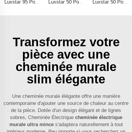
Luxstar 95 Pouces Cheminée Artificielle Intelligente Protection Contre le Surchauffe Chauffage Électrique de Cheminée
Luxstar 50 Pouces Haute Qualité Électrique Cheminée Murale Chauffage Pas Pour Encastré Bûches Cristal Décoratif Cheminée
Luxstar 50 Pouces Chauffage de Cheminée Électrique Blanche Murale Non destinée à être encastrée, avec Contrôle Tactile à distance pour Chauffage domestique
Transformez votre
pièce avec une
cheminée murale
slim élégante
Une cheminée murale élégante offre une manière
contemporaine d'ajouter une source de chaleur au centre
de la pièce. Dotée d'un design élégant et de lignes
sobres, Cheminée Électrique
cheminée électrique
murale ultra mince
s'adaptera naturellement à tout
intérieur moderne. Peu importe si vous recherchez un