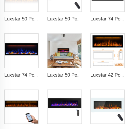
Luxstar 50 Pouces Cheminées Décoratives avec Télécommande LCD Intelligente
Luxstar 50 Pouces Écran Large Blanc Chauffage Électrique Domestic avec Technologie LED
Luxstar 74 Pouces Haute Qualité Effet de Fumée 3D Cheminée Intérieure
Luxstar 74 Pouces Cheminée Électrique Intérieure avec Source de Lumière LED Technologie de Flamme à LED
Luxstar 50 Pouces Cheminée Électrique Intelligente Murale avec Décoration de Flamme, 13 Couleurs de Flamme pour Cheminée Électrique avec Contrôle par Application
Luxstar 42 Pouces Cheminée Électrique Intelligente avec Chauffage Encastrable Murale avec Contrôle par Application et Télécommande