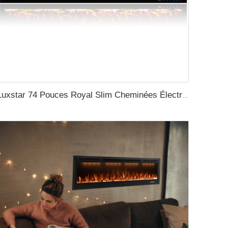
Luxstar 74 Pouces Royal Slim Cheminées Électriques Intérieures Contrôle Spirit Pad Jeu APP Avec Google Home & Alexa