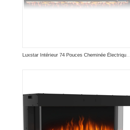
Luxstar Intérieur 74 Pouces Cheminée Électrique chauffante 1.5kw Contrôle à Distance via Application WIFI Décor Flamme LED Intégrée Murale Facile