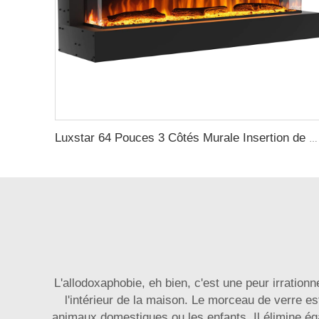
Luxstar 64 Pouces 3 Côtés Murale Insertion de Cheminée Électrique Fixe Cheminée Électrique Intérieure avec Chauffage
L'allodoxaphobie, eh bien, c'est une peur irrationn
l'intérieur de la maison. Le morceau de verre es
animaux domestiques ou les enfants. Il élimine é