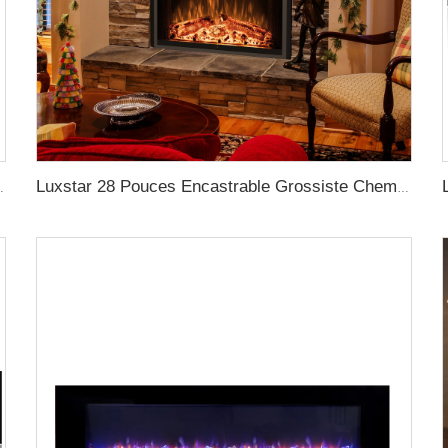
hangement Led Cheminée Électrique avec minuterie
Luxstar 28 Pouces Encastrable Grossiste Cheminée Électrique avec Insert avec Chauffage et Flammes Multicolores