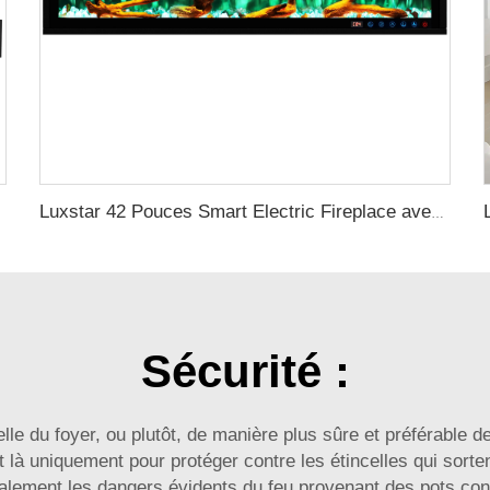
Luxstar 42 Pouces Smart Electric Fireplace avec Contrôle par Application Flamme Décorative Cheminée Électrique Murale
Sécurité :
elle du foyer, ou plutôt, de manière plus sûre et préférable 
t là uniquement pour protéger contre les étincelles qui sorten
galement les dangers évidents du feu provenant des pots co