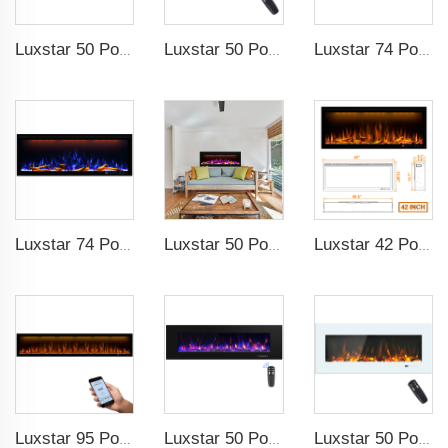
Luxstar 50 Pouces Cheminées Décoratives avec Télécommande LCD Intelligente
Luxstar 50 Pouces Écran Large Blanc Chauffage Électrique Domestic avec Technologie LED
Luxstar 74 Pouces Haute Qualité Effet de Fumée 3D Cheminée Intérieure
Luxstar 74 Pouces Cheminée Électrique Intérieure avec Source de Lumière LED Technologie de Flamme à LED
Luxstar 50 Pouces Cheminée Électrique Intelligente Murale avec Décoration de Flamme, 13 Couleurs de Flamme pour Cheminée Électrique avec Contrôle par Application
Luxstar 42 Pouces Cheminée Électrique Intelligente avec Chauffage Encastrable Murale avec Contrôle par Application et Télécommande
Luxstar 95 Pouces Cheminée Artificielle Intelligente Protection Contre le Surchauffe Chauffage Électrique de Cheminée
Luxstar 50 Pouces Haute Qualité Électrique Cheminée Murale Chauffage Pas Pour Encastré Bûches Cristal Décoratif Cheminée
Luxstar 50 Pouces Chauffage de Cheminée Électrique Blanche Murale Non destinée à être encastrée, avec Contrôle Tactile à distance pour Chauffage domestique