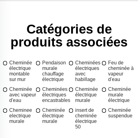
Catégories de
produits associées
Cheminée
Pendaison
Cheminées
Feu de
électrique
murale
électriques
cheminée à
montable
chauffage
avec
vapeur
sur mur
électrique
habillage
d'eau
Cheminée
Cheminées
Cheminée
Cheminée
avec vapeur
électriques
électrique
murale
d'eau
encastrables
murale
électrique
Cheminee
Cheminée
insert de
Cheminée
electrique
électrique
cheminée
suspendue
murale
murale
électrique
50