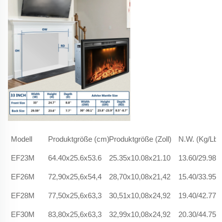
Modell
Produktgröße (cm)
Produktgröße (Zoll)
N.W. (Kg/Lbs
EF23M
64.40x25.6x53.6
25.35x10.08x21.10
13.60/29.98
EF26M
72,90x25,6x54,4
28,70x10,08x21,42
15.40/33.95
EF28M
77,50x25,6x63,3
30,51x10,08x24,92
19.40/42.77
EF30M
83,80x25,6x63,3
32,99x10,08x24,92
20.30/44.75