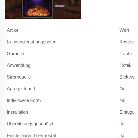
Artikel
Wert
Kundendienst angeboten
Kostenlo
Garantie
1 Jahr (
Anwendung
Hotel, Ha
Stromquelle
Elektrisc
App-gesteuert
No
Individuelle Form
No
Installation
Einfügun
Überhitzungsgeschützt
Ja
Einstellbarer Thermostat
Ja