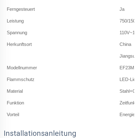
Ferngesteuert
Ja
Leistung
750/150
Spannung
110V~12
Herkunftsort
China
Jiangsu
Modellnummer
EF23M/
Flammschutz
LED-Lich
Material
Stahl+Gl
Funktion
Zeitfunkt
Vorteil
Energies
Installationsanleitung