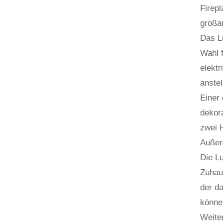
Firepl
großa
Das Lu
Wahl 
elektr
anste
Einer 
dekora
zwei 
Außerd
Die Lu
Zuhaus
der da
könne
Weite