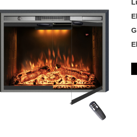
L
E
G
E