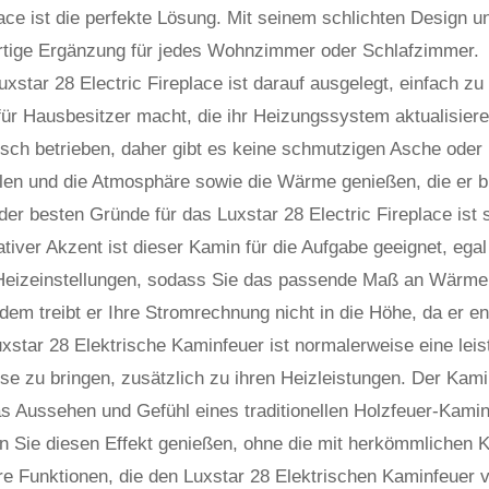
ace ist die perfekte Lösung. Mit seinem schlichten Design u
rtige Ergänzung für jedes Wohnzimmer oder Schlafzimmer.
xstar 28 Electric Fireplace ist darauf ausgelegt, einfach zu
für Hausbesitzer macht, die ihr Heizungssystem aktualisier
isch betrieben, daher gibt es keine schmutzigen Asche oder 
llen und die Atmosphäre sowie die Wärme genießen, die er bi
der besten Gründe für das Luxstar 28 Electric Fireplace ist 
tiver Akzent ist dieser Kamin für die Aufgabe geeignet, ega
Heizeinstellungen, sodass Sie das passende Maß an Wärme au
em treibt er Ihre Stromrechnung nicht in die Höhe, da er e
xstar 28 Elektrische Kaminfeuer ist normalerweise eine leis
e zu bringen, zusätzlich zu ihren Heizleistungen. Der Kami
s Aussehen und Gefühl eines traditionellen Holzfeuer-Kamins
n Sie diesen Effekt genießen, ohne die mit herkömmlichen
re Funktionen, die den Luxstar 28 Elektrischen Kaminfeuer