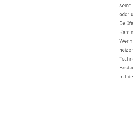
seine 
oder u
Belüft
Kamin
Wenn 
heizen
Techno
Besta
mit d