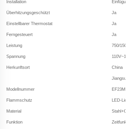
Installation
Einfügun
Überhitzungsgeschützt
Ja
Einstellbarer Thermostat
Ja
Ferngesteuert
Ja
Leistung
750/150
Spannung
110V~12
Herkunftsort
China
Jiangsu
Modellnummer
EF23M/
Flammschutz
LED-Lich
Material
Stahl+Gl
Funktion
Zeitfunkt