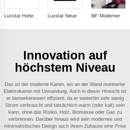
Luxstar Hohe Qualität Indoor 84 Zoll Einbaulicher Elektrischer Kaminofen Heizung 1500W Fernbedienung Super Dekor LED Flamme Realistisch
Luxstar Neues Modell Kamin ZEF48V Beliebt im Verkauf Inneneinrichtung Bildschirm Elektrischer Kamin-Einbau LED-Licht Real-Flammen-Effekt-Bildschirm
88" Moderner Elektrischer Kamin Heizung Dekoration Realistische Flamme Kombinationen mit Thermostat Elektrischer Kamin im Innenbereich
Innovation auf
höchstem Niveau
Das ist der moderne Kamin, ein an der Wand montierter
Elektrokamin mit Umrandung. Auch in dieser Hinsicht ist
er bemerkenswert effizient, da er weiterhin sehr wenig
Strom verbraucht und tatsächlich warm (oder kalt) sein
kann, ohne das Risiko, Holz, Biomasse oder Gas zu
verbrennen. Darüber hinaus wird sein modernes und
minimalistisches Design auch Ihrem Zuhause eine Prise