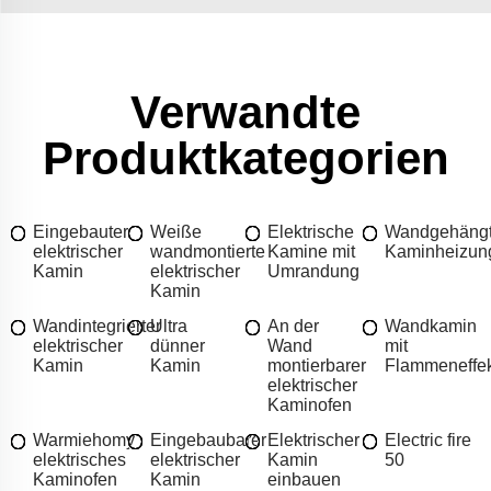
Verwandte
Produktkategorien
Eingebauter
Weiße
Elektrische
Wandgehäng
elektrischer
wandmontierte
Kamine mit
Kaminheizun
Kamin
elektrischer
Umrandung
Kamin
Wandintegrierter
Ultra
An der
Wandkamin
elektrischer
dünner
Wand
mit
Kamin
Kamin
montierbarer
Flammeneffek
elektrischer
Kaminofen
Warmiehomy
Eingebaubarer
Elektrischer
Electric fire
elektrisches
elektrischer
Kamin
50
Kaminofen
Kamin
einbauen