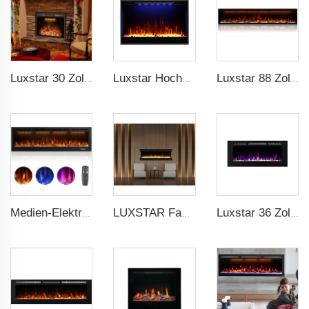
Luxstar 30 Zoll eingebaute Großhandel Elektrokamin-Einlagen mit Wärme Elektrokaminheizer mit mehrfarbigen Flammen
Luxstar Hochwertige Elektrische Kamin-Einbauten, 33 Zoll Kaminheizer Realistik Flamme 1-9 Stunden Timer Fernbedienung Kristall Holzscheite
Luxstar 88 Zoll Innen Royal Slim LED Elektrischer Kaminheizer Haushalt APP Steuerung mit Google Home und Alexa
Medien-Elektrische Kaminsimulatoren, 60 Zoll Luxuskamin, Moderne Einbaugeräte und Wandmontage mit echtem Rahmen
LUXSTAR Fabrik moderner Luxus LED-Einbaueinheit dekorativ realistische Flamme 3-seitige elektrische Kamine
Luxstar 36 Zoll LED-Flamme Dekorativer Innen-Wandmontierter Einbauelektrischer Kaminschacht Heizer Elektrischer Kamin mit Heizer