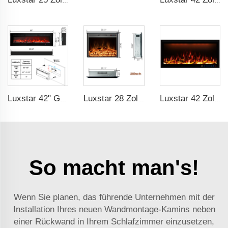
Luxstar 25 Zoll Großeinzelhandel Moderner Dekorativer Elektrischer Kamin-Einbau mit Überhitzungsschutz und Feuerknistern Sound
Luxstar 42 Zoll Elektrische Kaminheizungen Wandmontiert Nicht für Einbauten Holz Kristalldekoration Dekorativer Kamin
Luxstar 42" Großhandel Elektroheizung Kamin Indoor 13 Farben Einbaubarer und Wandmontierter Elektrokamin Hersteller
Luxstar 28 Zoll Hochwertiger Elektrischer Kaminschacht-Einbau mit Fernbedienung
Luxstar 42 Zoll intelligenter elektrischer Kamin mit APP-Steuerelement Decor Flamme Elektrischer Wandmontierter Kamin zum Verkauf
So macht man's!
Wenn Sie planen, das führende Unternehmen mit der
Installation Ihres neuen Wandmontage-Kamins neben
einer Rückwand in Ihrem Schlafzimmer einzusetzen,