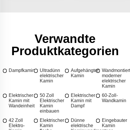
Verwandte
Produktkategorien
Dampfkamin
Ultradünn
Aufgehängter
Wandmontiert
elektrischer
Kamin
moderner
Kamin
elektrischer
Kamin
Elektrischer
50 Zoll
Elektrischer
60-Zoll-
Kamin mit
Elektrischer
Kamin mit
Wandkamin
Wandeinheit
Kamin
Dampf
einbauen
42 Zoll
Elektrischer
Dünne
Eingebauter
Elektro-
Kamin
elektrische
Kamin