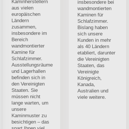
Kaminherstellern
insbesondere bei
aus vielen
wandmontierten
europäischen
Kaminen für
Ländern
Schlafzimmer.
zusammen,
Bislang haben
insbesondere im
sich unsere
Bereich
Kunden in mehr
wandmontierter
als 40 Ländern
Kamine für
etabliert, darunter
Schlafzimmer.
die Vereinigten
Ausstellungsräume
Staaten, das
und Lagerhallen
Vereinigte
befinden sich in
Königreich,
den Vereinigten
Kanada,
Staaten. Sie
Australien und
müssen nicht
viele weitere.
lange warten, um
unsere
Kaminmuster zu
besichtigen – das
spart Ihnen viel