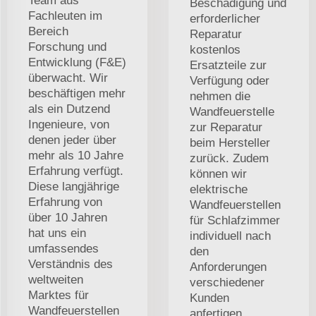
Team aus
Beschädigung und
Fachleuten im
erforderlicher
Bereich
Reparatur
Forschung und
kostenlos
Entwicklung (F&E)
Ersatzteile zur
überwacht. Wir
Verfügung oder
beschäftigen mehr
nehmen die
als ein Dutzend
Wandfeuerstelle
Ingenieure, von
zur Reparatur
denen jeder über
beim Hersteller
mehr als 10 Jahre
zurück. Zudem
Erfahrung verfügt.
können wir
Diese langjährige
elektrische
Erfahrung von
Wandfeuerstellen
über 10 Jahren
für Schlafzimmer
hat uns ein
individuell nach
umfassendes
den
Verständnis des
Anforderungen
weltweiten
verschiedener
Marktes für
Kunden
Wandfeuerstellen
anfertigen.