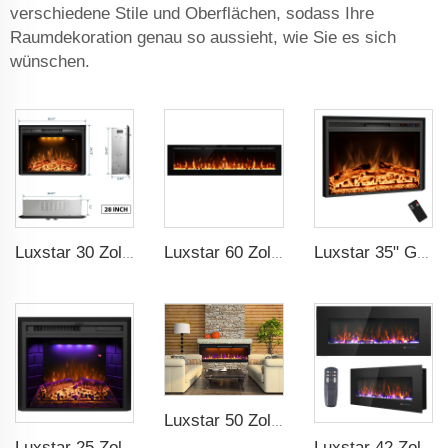
verschiedene Stile und Oberflächen, sodass Ihre
Raumdekoration genau so aussieht, wie Sie es sich
wünschen.
Luxstar 30 Zoll Qualitätsmoderner Elektrischer Kamin mit echtem Holzscheitfeuer und Knistern
Luxstar 60 Zoll Hohe Qualität Helligkeit Sfeerhaard Elektrischer Kaminofen Heizung 3 Farben Wechselnde LED Elektrischer Kamin mit Timer
Luxstar 35" Großeinzelhandel Elektrischer Kaminschmuck mit LCD-Anzeige Fernbedienung 3 Flammenfarben
Luxstar 50 Zoll Modern Indoor Media Elektrische Kamine Heizung App WLAN Fernbedienung