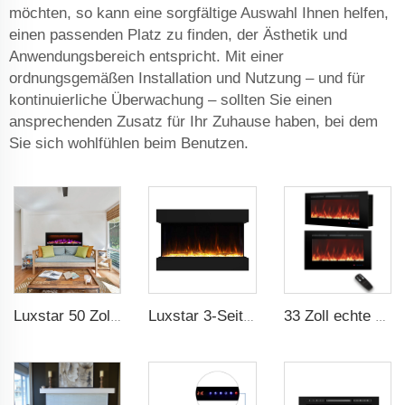
möchten, so kann eine sorgfältige Auswahl Ihnen helfen,
einen passenden Platz zu finden, der Ästhetik und
Anwendungsbereich entspricht. Mit einer
ordnungsgemäßen Installation und Nutzung – und für
kontinuierliche Überwachung – sollten Sie einen
ansprechenden Zusatz für Ihr Zuhause haben, bei dem
Sie sich wohlfühlen beim Benutzen.
Luxstar 50 Zoll intelligenter elektrischer Kaminwand Heizeffekt dekorativer Flamme 13 Flammenfarben elektrischer Kamin mit App-Steuerung
Luxstar 3-Seiten-Medien-Elektro-Kamin-Heizung 36Zoll für LED echter Flammeffekt Fernbedienung
33 Zoll echte Holzscheite Medien elektrischer Kaminheizer modern eingebaut und wandmontiert 13 dekorative Rahmenfarben