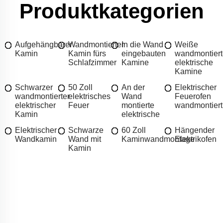
Produktkategorien
Aufgehängbarer
Wandmontierter
In die Wand
Weiße
Kamin
Kamin fürs
eingebauten
wandmontiert
Schlafzimmer
Kamine
elektrische
Kamine
Schwarzer
50 Zoll
An der
Elektrischer
wandmontierter
elektrisches
Wand
Feuerofen
elektrischer
Feuer
montierte
wandmontiert
Kamin
elektrische
Elektrischer
Schwarze
60 Zoll
Hängender
Wandkamin
Wand mit
Kaminwandmontage
Elektrikofen
Kamin