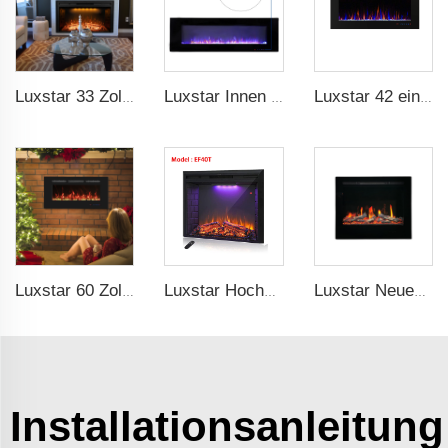
Luxstar 33 Zoll Fabrik Großhandel Günstig Moderne Einbauelektrischer Dekorativer Kamin-Einbau mit Heizung
Luxstar Innen 60 Zoll Wandmontiert Nicht für Einbauten Schwarzer Elektrischer Kaminheizer 1500W Fernbedienung Dekor LED Echte Flamme
Luxstar 42 eingebaubar moderner elektrischer Kunstkamin Leistung einstellbar Teile Verkauf Farbe einfach per Fernbedienung zu reinigen sicher Herkunft Typ
Luxstar 60 Zoll Einbauwandmontiertes Dekoratives Großhandels-LED-Elektrischer Kaminheizer mit echten Kristall-Holzscheiten
Luxstar Hochwertige LED-Elektrische Kaminschacht-Einbauten, 40 Zoll Haushaltskaminheizer mit Klang und Heizer für Innenräume.
Luxstar Neues Modell Kamin ZEF48V Beliebt im Verkauf Inneneinrichtung Bildschirm Elektrischer Kamin-Einbau LED-Licht Real-Flammen-Effekt-Bildschirm
Installationsanleitung