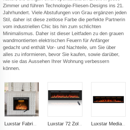
Zimmer und führen Technologie-Fliesen-Designs ins 21.
Jahrhundert. Viele Abstufungen von Grau ergänzen jeden
Stil, daher ist diese zeitlose Farbe die perfekte Partnerin
vom industriellen Chic bis hin zum schlichten
Minimalismus. Daher ist dieser Leitfaden zu den grauen
wandmontierten elektrischen Feuern für Anfänger
gedacht und enthält Vor- und Nachteile, um Sie über
alles zu informieren, bevor Sie kaufen, sowie darüber,
wie sie das Aussehen Ihrer Wohnung verbessern
können.
Luxstar Fabrik 50 Zoll Einfügung Dekorationsfeuerbrenner Innenbereich Elektrischer Kaminschacht mit 3 Flammenfarben
Luxstar 72 Zoll linearer elektrischer Kamin Heizung dekorativ mit mehrfarbigen Flammen Fernbedienung Touchscreen-Timer
Luxstar Media Einbau Elektrischer Kaminofen Heizung 74 Zoll Innenraum Fernbedienung Dekor LED Flamme Licht realistischer Kamin