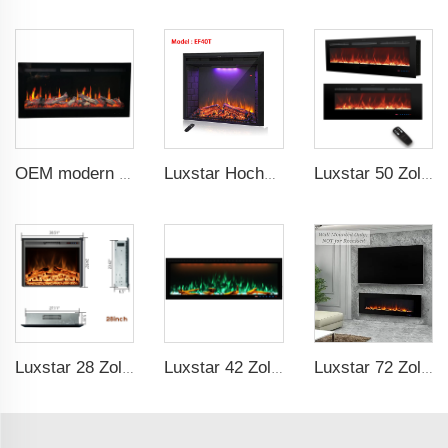
OEM modern 5D elektrischer Kamin Heizung LED-Bildschirm elektrischer Kamin intelligent eingebautes elektrisches Feuer
Luxstar Hochwertige LED-Elektrische Kaminschacht-Einbauten, 40 Zoll Haushaltskaminheizer mit Klang und Heizer für Innenräume.
Luxstar 50 Zoll Wandmontiertes 120V Elektrisches Kaminschacht-Einbau, Elektrische Kamine Heizungen Innen
Luxstar 28 Zoll Hochwertiger Elektrischer Kaminschacht-Einbau mit Fernbedienung
Luxstar 42 Zoll Smart Elektrokamin mit App-Steuerung Dekor Flamme Elektrokamin Wandmontiert
Luxstar 72 Zoll Wandmontierter LED-Elektrischer Kaminsimulator mit Thermostat Dimmer zur Beheizung unseres Hauses