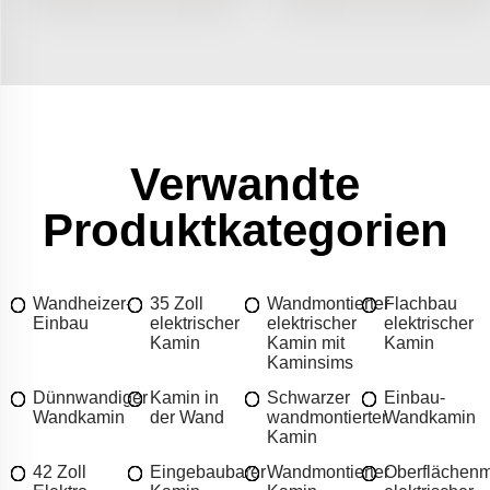
Verwandte
Produktkategorien
Wandheizer-
35 Zoll
Wandmontierter
Flachbau
Einbau
elektrischer
elektrischer
elektrischer
Kamin
Kamin mit
Kamin
Kaminsims
Dünnwandiger
Kamin in
Schwarzer
Einbau-
Wandkamin
der Wand
wandmontierter
Wandkamin
Kamin
42 Zoll
Eingebaubarer
Wandmontierter
Oberflächen