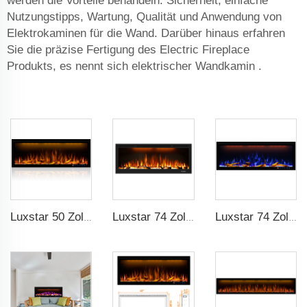
werden die Vorteile behandeln: Sicherheit, einfache
Nutzungstipps, Wartung, Qualität und Anwendung von
Elektrokaminen für die Wand. Darüber hinaus erfahren
Sie die präzise Fertigung des Electric Fireplace
Produkts, es nennt sich
elektrischer Wandkamin
.
Luxstar 50 Zoll dekorative Kamine mit LCD-Smart-Fernbedienung
Luxstar 74 Zoll hochwertige 3D Raucheffekt-Kamineinheit für Innenräume
Luxstar 74 Zoll intelligenter elektrischer Kamin für Innenräume mit LED-Lichtquelle Flammetechnologie mit LED-Flammen