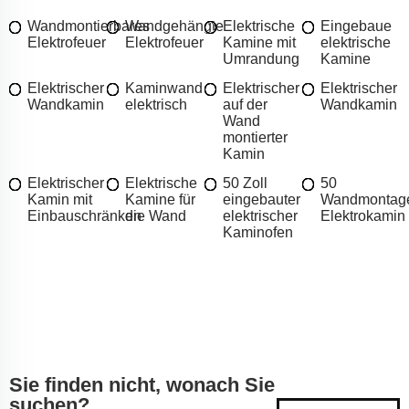
Wandmontierbares
Wandgehängte
Elektrische
Eingebaue
Elektrofeuer
Elektrofeuer
Kamine mit
elektrische
Umrandung
Kamine
Elektrischer
Kaminwand
Elektrischer
Elektrischer
Wandkamin
elektrisch
auf der
Wandkamin
Wand
montierter
Kamin
Elektrischer
Elektrische
50 Zoll
50
Kamin mit
Kamine für
eingebauter
Wandmontag
Einbauschränken
die Wand
elektrischer
Elektrokamin
Kaminofen
Sie finden nicht, wonach Sie
suchen?