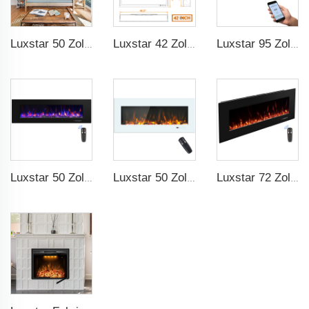
Luxstar 50 Zoll intelligenter elektrischer Kaminwand Heizeffekt dekorativer Flamme 13 Flammenfarben elektrischer Kamin mit App-Steuerung
Luxstar 42 Zoll Intelligenter Elektrischer Feuerplatzheizer Einbaufähig Wandmontierte Feuerstelle mit App-Steuerung Fernbedienung
Luxstar 95 Zoll Intelligenter Kunstkamin mit Überhitzungsschutz, Elektrische Kaminsimulatoren mit Heizung
Luxstar 50 Zoll Hohe Qualität Elektrischer Kaminofen Heizung Wandmontage Heizungen Nicht für Einbau Holzscheite Kristall Dekorativer Kamin
Luxstar 50 Zoll Weiß Elektrisches Feuerplatzheizgerät Wandmontierter Feuerplatz Nicht für Einbauten Berührungsschirm Fernbedienung Heimheizer
Luxstar 72 Zoll Elektrischer Kamin Wandmontageheizer Nicht für Einbauten Innen elektrische Kamine zum Aufwärmen des Zimmers zu Hause