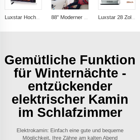
Luxstar Hochwertige LED-Elektrische Kaminschacht-Einbauten, 40 Zoll Haushaltskaminheizer mit Klang und Heizer für Innenräume.
88" Moderner Elektrischer Kamin Heizung Dekoration Realistische Flamme Kombinationen mit Thermostat Elektrischer Kamin im Innenbereich
Luxstar 28 Zoll Hochwertiger Elektrischer Kaminschacht-Einbau mit Fernbedienung
Gemütliche Funktion
für Winternächte -
entzückender
elektrischer Kamin
im Schlafzimmer
Elektrokamin: Einfach eine gute und bequeme
Möglichkeit, Ihre Zähne am kalten Abend