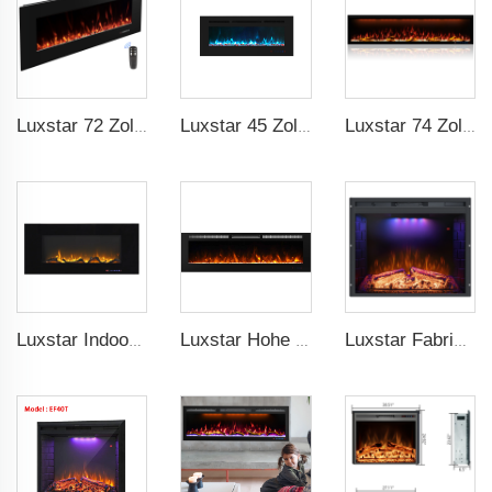
Luxstar 72 Zoll Elektrischer Kamin Wandmontageheizer Nicht für Einbauten Innen elektrische Kamine zum Aufwärmen des Zimmers zu Hause
Luxstar 45 Zoll Medienelektrischer Kaminofen Moderne eingebaubar und wandmontierbar 13 dekorative Rahmenfarben
Luxstar 74 Zoll Royal Slim Elektrischer Kaminheizer Innendekor Spirit Pad Spiel APP Steuerung mit Google Home & Alexa
Luxstar Indoor 50 Zoll Wandmontage Nicht Für Einbauten Schwarzes Glas Elektrischer Kaminheizer 1500W Fernbedienung Dekor LED Flamme
Luxstar Hohe Qualität Innenbereich 72 Zoll Einbauschrank Elektrischer Kaminofen Heizung 1500W Fernbedienung Decor LED Flamme Und Kristall Logest
Luxstar Fabrik Elektrischer Kaminofeneinbau Bunte Flammen Elektrischer Kamin Innendekoration Warmdekor