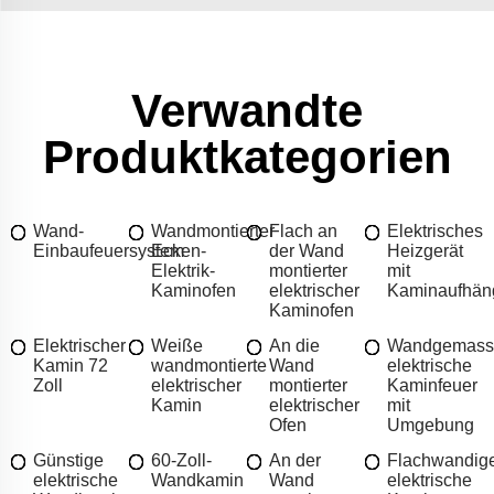
Verwandte
Produktkategorien
Wand-
Wandmontierter
Flach an
Elektrisches
Einbaufeuersystem
Ecken-
der Wand
Heizgerät
Elektrik-
montierter
mit
Kaminofen
elektrischer
Kaminaufhän
Kaminofen
Elektrischer
Weiße
An die
Wandgemass
Kamin 72
wandmontierte
Wand
elektrische
Zoll
elektrischer
montierter
Kaminfeuer
Kamin
elektrischer
mit
Ofen
Umgebung
Günstige
60-Zoll-
An der
Flachwandig
elektrische
Wandkamin
Wand
elektrische