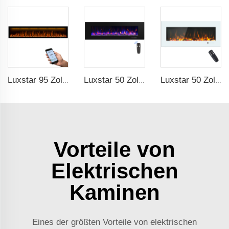
Luxstar 95 Zoll Intelligenter Kunstkamin mit Überhitzungsschutz, Elektrische Kaminsimulatoren mit Heizung
Luxstar 50 Zoll Hohe Qualität Elektrischer Kaminofen Heizung Wandmontage Heizungen Nicht für Einbau Holzscheite Kristall Dekorativer Kamin
Luxstar 50 Zoll Weiß Elektrisches Feuerplatzheizgerät Wandmontierter Feuerplatz Nicht für Einbauten Berührungsschirm Fernbedienung Heimheizer
Vorteile von
Elektrischen
Kaminen
Eines der größten Vorteile von elektrischen