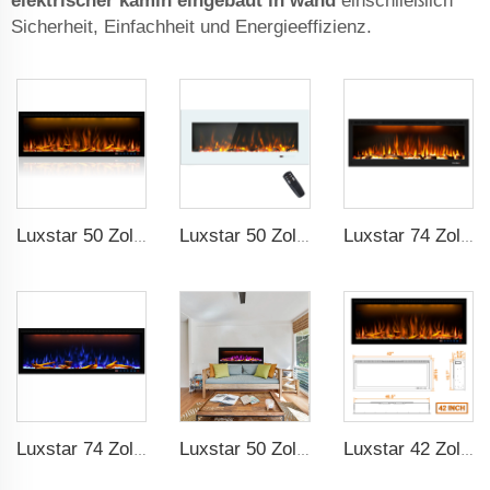
elektrischer kamin eingebaut in wand
einschließlich
Sicherheit, Einfachheit und Energieeffizienz.
Luxstar 50 Zoll dekorative Kamine mit LCD-Smart-Fernbedienung
Luxstar 50 Zoll Weiß Breitbild Elektrische Heizkörper mit LED-Technologie
Luxstar 74 Zoll hochwertige 3D Raucheffekt-Kamineinheit für Innenräume
Luxstar 74 Zoll intelligenter elektrischer Kamin für Innenräume mit LED-Lichtquelle Flammetechnologie mit LED-Flammen
Luxstar 50 Zoll intelligenter elektrischer Kaminwand Heizeffekt dekorativer Flamme 13 Flammenfarben elektrischer Kamin mit App-Steuerung
Luxstar 42 Zoll Intelligenter Elektrischer Feuerplatzheizer Einbaufähig Wandmontierte Feuerstelle mit App-Steuerung Fernbedienung