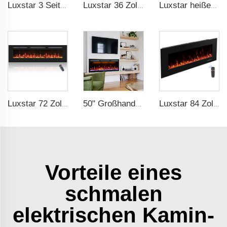
Luxstar 3 Seiten Medienelektrischer Kaminheizer 72Z Zoll Hochwertig Für LED Realflamme Effekt Fernbedienung 1500W mit Kristall
Luxstar 36 Zoll Einbaudekorativer Elektrischer Kaminofen Heizeinbauten mit Multicolorflammen Feuer Knistern Geräusch
Luxstar heißer Verkauf Wandmontierte LED-Elektrofeuer mit 3 Farben realistische Baumstamm Flammen aufgehängten Kamin elektrisch
Luxstar 72 Zoll linearer elektrischer Kamin Heizung dekorativ mit mehrfarbigen Flammen Fernbedienung Touchscreen-Timer
50" Großhandel Einbaufähige WLAN-fähige Elektrokamineinsätze Elektrischer Kamin mit Thermostat Schmales Gehäuse Alexa APP Steuerung
Luxstar 84 Zoll Wandmontierter Elektrischer Kamin mit 3 Flammenfarben, 5 Brennstoffbett-Farben, Elektrischer Kamin-Heizungshersteller
Vorteile eines
schmalen
elektrischen Kamin-