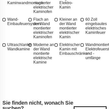
Kaminwandmontage
montierter
Elektro-
elektrischer
Kamin
Kaminofen
Wand-
Flach an
Kleiner an
60 Zoll
Einbaufeuersystem
der Wand
der Wand
eingebautes
montierter
montierter
elektrisches
elektrischer
elektrischer
Kaminfeuer
Kaminofen
Kamin
Ultraschlanke
Moderne an
Elektrischer
Wandmontier
Wandkamine
der Wand
Kamin mit
Elektrofeuers
montierte
Einbauschränken
und -
elektrische
umfänge
Kamine
Sie finden nicht, wonach Sie
suchen?