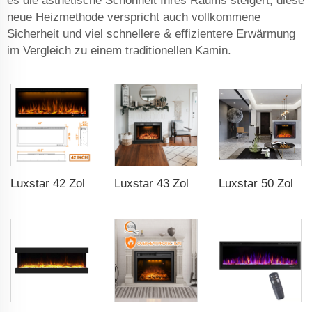
es die ästhetische Schönheit Ihres Raums steigert, diese
neue Heizmethode verspricht auch vollkommene
Sicherheit und viel schnellere & effizientere Erwärmung
im Vergleich zu einem traditionellen Kamin.
Luxstar 42 Zoll Intelligenter Elektrischer Feuerplatzheizer Einbaufähig Wandmontierte Feuerstelle mit App-Steuerung Fernbedienung
Luxstar 43 Zoll Hochwertige Einbauelektrofeuerstellen zum Heizen deines Hauses mit Feuerknistgeräusch, Fernbedienung Heizungen
Luxstar 50 Zoll Elektrischer Kamin mit einstellbarer Flamme und obere Lichtfarben Einbauwandkamin