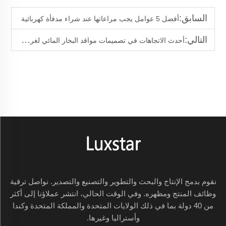
السابق:
أفضل 5 عوامل يجب مراعاتها عند شراء مدفأة كهربائية
التالي:
أحدث الاتجاهات في تصميمات مواقد البخار المائي لغرف المعيشة الفاخرة
نقوم بدمج الإنتاج والبحث والتطوير والتصنيع والتصدير. نواصل ترقية
وظائف المنتج ومظهره. وفي الوقت الحالي، انتشر عملاؤنا إلى أكثر
من 40 دولة بما في ذلك الولايات المتحدة والمملكة المتحدة وكندا
وأستراليا وغيرها.