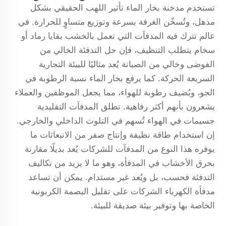
تستخدم مدخنة بخار الماء تأثير اللهب الحقيقي بشكل
مذهل، وتُسخّن الغرفة بسرعة وتوزيع متساوٍ للحرارة. في
عالم تترك فيه المدفآت التي تعمل بالخشب بقايا رماد أو
سخام يتطلب التنظيف، فإن حل التدفئة الخالي من
الفوضى وخالي من الصيانة يُعد مثاليًا للبيئة التجارية
السريعة الحركة. كما يرفع بخار الماء نسبة الرطوبة في
الجو، ويُضيف رطوبة للهواء، مما يجعل الموظفين والعملاء
يشعرون بأنهم أكثر رفاهية. تطلق المدفآت التقليدية
جسيمات في الهواء تُسهم في التلوث الداخلي والخارجي.
إن استخدام طاقة نظيفة وإنتاج صفر من الانبعاثات ما
يوفره هذا النوع من المدفآت للشركات يُعد بديلًا مقارنة
بحرق الأخشاب في المدفأة، وهو ما لا يزيد من تكاليف
التدفئة فحسب، بل ويُعد غير مستدام. يمكن أن تساعد
مدفأة الكهرباء الشركات على تقليل البصمة الكربونية
الخاصة بها وتوفير بيئة صديقة للبيئة.