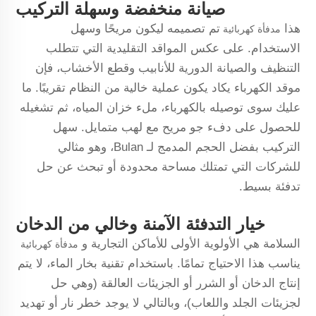
صيانة منخفضة وسهلة التركيب
هذا
تم تصميمه ليكون مريحًا وسهل
مدفأة كهربائية
الاستخدام. على عكس المواقد التقليدية التي تتطلب
التنظيف والصيانة الدورية للأنابيب وقطع الأخشاب، فإن
موقد الكهرباء يكاد يكون عملية خالية من النظام تقريبًا. ما
عليك سوى توصيله بالكهرباء، ملء خزان المياه، ثم تشغيله
للحصول على دفء جو مريح مع لهب متمايل. سهل
التركيب بفضل الحجم المدمج لـ Bulan، وهو مثالي
للشركات التي تمتلك مساحة محدودة أو تبحث عن حل
تدفئة بسيط.
خيار التدفئة الآمنة وخالي من الدخان
السلامة هي الأولوية الأولى للأماكن التجارية و
مدفأة كهربائية
يناسب هذا الاحتياج تمامًا. باستخدام تقنية بخار الماء، لا يتم
إنتاج الدخان أو الشرر أو الجزيئات العالقة (وهي حل
لجزيئات الجلد واللعاب)، وبالتالي لا يوجد خطر نار أو تهديد