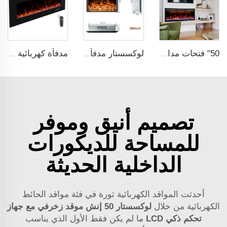
50" فتحات مدافئ كهربائية مدمجة مع واي فاي قابلة للتحكم عبر تطبيق Alexa بتصميم رفيع الإطار مع منظم حرارة
لوكسستار مدفأة كهربائية داخلية عالية الجودة بطول 28 إنش مع التحكم عن بعد
مدفأة كهربائية معلقة على الحائط بقياس 84 بوصة من Luxstar مع 3 ألوان لهب و5 ألوان لسرير الوقود من صنع شركة تصنيع مدفآت كهربائية
تصميم أنيق وموفر
للمساحة للديكورات
الداخلية الحديثة
أحدثت المواقد الكهربائية ثورة في فئة مواقد الحائط
الكهربائية من خلال
لوكسستار 50 إنش موقد زخرفي مع جهاز
تحكم ذكي LCD
ما لم يكن فقط الأول الذي يناسب