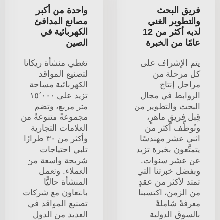
فريق البحث
واحدة من أكبر
والتطوير الغني
مصانع المدافئ
لديه أكثر من 12
الكهربائية في
عامًا من الخبرة
الصين
يتم الإشراف على
تغطي منشأة ريكاتا
كل مرحلة من
لتصنيع المواقد
مراحل إنتاج
الكهربائية مساحة
الروابط في مجال
تزيد على ١٥٬٠٠٠
البحث والتطوير من
متر مربع، وتضم
قِبل فريقٍ ماهرٍ،
مجموعةً متنوعةً من
ونُوظِّف أكثر من
العلامات التجارية
اثني عشر مهندسًا
وأكثر من ٣٠ طرازًا
يتمتَّعون بخبرة تزيد
تلبي احتياجات
عن عشر سنوات.
شريحة واسعة من
وبفضل خبرتنا التي
العملاء. وتعمل
تمتد لأكثر من عقدٍ
المنشأة حاليًّا
من الزمن، اكتسبنا
بالتعاون مع شركات
معرفةً شاملةً
تصنيع المواقد في
بالسوق الدولية
العديد من الدول