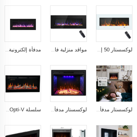
لوكسستار 50 إنش شاشة عريضة بيضاء موقد كهربائي منزلي مع تقنية LED
مواقد منزلية فاخرة مقاس 50 بوصة مثبتة على الحائط مع تصميم لهب حقيقي وألوان عصرية ومظهر أسود أنيق
مدفأة إلكترونية حديثة مقاس 39 بوصة مع تسخين و13 لون إطار زخرفي، قابلة للتثبيت داخل الجدار وعلى الحائط
لوكسستار مدفأة كهربائية داخلية عالية الجودة بطول 28 إنش مع التحكم عن بعد
لوكسستار مدفأة كهربائية ذكية داخلية بطول 36 إنش مع تأثير لهب حقيقي وديكور سفيرهاارد
سلسلة Opti-V اللهب الحقيقي المدمج الكهربائي المدفأة الخطية