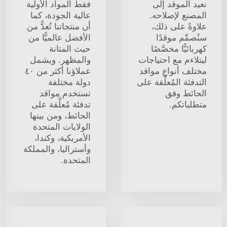
نعيد الموقد إلى
فقط المواد الأولية
المصنع لإصلاحه.
عالية الجودة، كما
علاوةً على ذلك،
أن منتجاتنا تُعدُّ من
سنُصمِّم موقدًا
الأفضل عالميًّا من
كهربائيًّا مخصَّصًا
حيث المتانة
ليتلاءم مع احتياجات
والمظهر. ويشمل
مختلف أنواع مواقد
عملاؤنا أكثر من ٤٠
التدفئة المُعلَّقة على
دولة مختلفة
الحائط وفق
تستخدم مواقد
متطلباتكم.
تدفئة مُعلَّقة على
الحائط، ومن بينها
الولايات المتحدة
الأمريكية، وكندا،
وأستراليا، والمملكة
المتحدة.