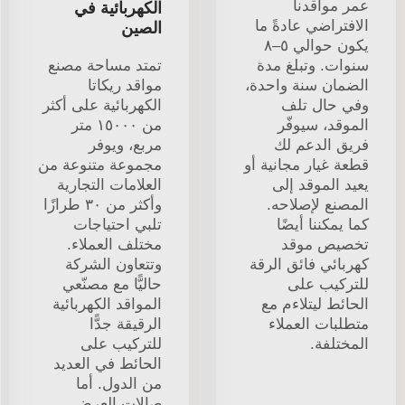
عمر مواقدنا
الكهربائية في
الافتراضي عادةً ما
الصين
يكون حوالي ٥–٨
سنوات. وتبلغ مدة
تمتد مساحة مصنع
الضمان سنة واحدة،
مواقد ريكاتا
وفي حال تلف
الكهربائية على أكثر
الموقد، سيوفّر
من ١٥٠٠٠ متر
فريق الدعم لك
مربع، ويوفر
قطعة غيار مجانية أو
مجموعة متنوعة من
يعيد الموقد إلى
العلامات التجارية
المصنع لإصلاحه.
وأكثر من ٣٠ طرازًا
كما يمكننا أيضًا
تلبي احتياجات
تخصيص موقد
مختلف العملاء.
كهربائي فائق الرقة
وتتعاون الشركة
للتركيب على
حاليًّا مع مصنّعي
الحائط ليتلاءم مع
المواقد الكهربائية
متطلبات العملاء
الرقيقة جدًّا
المختلفة.
للتركيب على
الحائط في العديد
من الدول. أما
صالات العرض