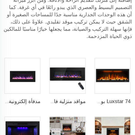
إضافته إلى منزلك لتقديم الراحة والأناقة. ومن أبرز ميزاته
التصميم البسيط والعصري الذي يبدو رائعًا في أي غرفة. كما
أن هذه الوحدات الجدارية مناسبة جدًا للمساحات الصغيرة أو
الشقق حيث لا يمكن تركيب موقد تقليدي. علاوةً على ذلك،
فإنها سهلة التركيب والصيانة، مما يجعلها خيارًا مناسبًا للمالكين
ذوي الحياة المزدحمة.
Luxstar 74 بوصة جودة عالية تأثير دخان 3D Fireplace داخلية
مواقد منزلية فاخرة مقاس 50 بوصة مثبتة على الحائط مع تصميم لهب حقيقي وألوان عصرية ومظهر أسود أنيق
مدفأة إلكترونية حديثة مقاس 39 بوصة مع تسخين و13 لون إطار زخرفي، قابلة للتثبيت داخل الجدار وعلى الحائط