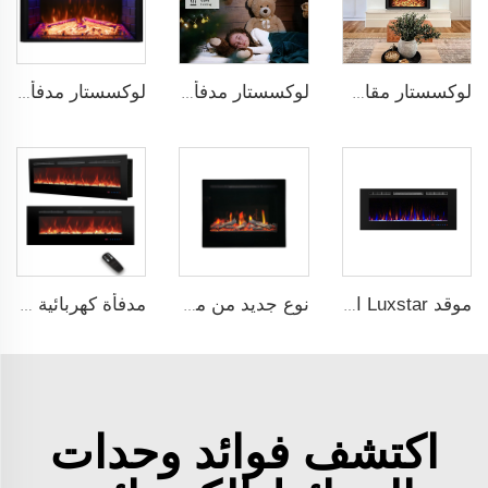
لوكسستار مقاس 36 بوصة مدفأة كهربائية مصنعة لتزيين المدافئ مع لهب متعدد الألوان ومؤقت
لوكسستار مدفأة كهربائية داخلية عالية الجودة بطول 28 إنش مع التحكم عن بعد
لوكسستار مدفأة كهربائية ذكية داخلية بطول 36 إنش مع تأثير لهب حقيقي وديكور سفيرهاارد
موقد Luxstar الكهربائي الحديث بحجم 42 بوصة، قطع قابلة للتعديل، سهلة التنظيف عن بعد، آمنة، من نوع المبيعات بالتجزئة، ذات لون Adjustable
نوع جديد من مروحة الكهرباء المنزلية من Luxstar ZEF48V بشاشة إلكترونية ومدخل مروحة كهربائية مع ضوء LED وتأثير لهب حقيقي يُباع بكثافة
مدفأة كهربائية قابلة للإدراج معلقة على الحائط بقياس 50 بوصة من Luxstar تعمل بجهد 120V لمدفأة داخلية
اكتشف فوائد وحدات