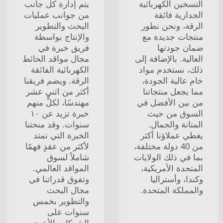
التسخين الكهربائية
يتم إدارة كل جانب
الجدارية فائقة
من جوانب عمليات
الرقة، ونحن نطور
البحث والتطوير
منتجات جديدة مع
والإنتاج بواسطة
ضمان جودتها
فريق خبرة في
العالية. بالإضافة إلى
مجال مواقد الحائط
ذلك، نستخدم مواد
الكهربائية الفائقة
خام عالية الجودة،
الرقة. ويضم فريقنا
مما يجعل منتجاتنا
أكثر من اثني عشر
من بين الأفضل في
مهندسًا، لكلٍّ منهم
السوق من حيث
خبرة تزيد عن ١٠
المتانة والجمال.
سنوات. وقد منحتنا
يغطي عملاؤنا أكثر
الخبرة التي تمتد
من 40 دولة مختلفة،
لأكثر من عقدٍ فهمًا
بما في ذلك الولايات
شاملاً لسوق
المتحدة الأمريكية،
المواقد العالمي.
وكندا، وأستراليا
وتفوق قدراتنا في
والمملكة المتحدة.
مجال البحث
والتطوير بخمس
سنوات على