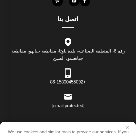
اتصل بنا
رقم 6، المنطقة الصناعية، بلدة باوتا، مقاطعة جيانهو، مقاطعة
جيانغسو، الصين
+86-15800455092
[email protected]
حقوق النسخ © لوكسستار إندستريال (جيانغسو) كو., لت. جميع الحقوق
We use cookies and similar tools to provide our services. If you
محفوظة |
سياسة الخصوصية