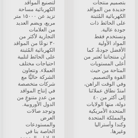
بتصميم منتجات
لتصنيع المواقد
جديدة من المواقد
الكهربائية مساحة
الكهربائية المُثبتة
تزيد عن ١٥٠٠٠ متر
على الحائط ذات
مربع، ويضم العديد
جودة عالية.
من العلامات
ونستخدم فقط
التجارية لأكثر من
المواد الأولية
٣٠ نوعًا من المواقد
الأفضل جودةً، كما
الكهربائية المُثبتة
أن منتجاتنا تُعتبر من
على الحائط لتلبية
أعلى المستويات
احتياجات مختلف
المتاحة من حيث
العملاء. وتتعاون
القوة والتصميم.
الشركة حاليًّا مع
وفي الوقت الراهن،
شركات متخصصة
امتدّ نطاق عملائنا
في إنتاج المواقد
إلى أكثر من ٤٠
من عددٍ متنوعٍ من
دولة، منها الولايات
الدول الأوروبية.
المتحدة الأمريكية
وتوجد صالات
والمملكة المتحدة
العرض
وكندا وأستراليا
والمستودعات
وغيرها.
الخاصة بنا في