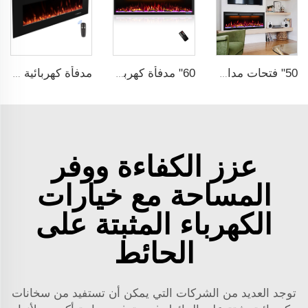
50" فتحات مدافئ كهربائية مدمجة مع واي فاي قابلة للتحكم عبر تطبيق Alexa بتصميم رفيع الإطار مع منظم حرارة
60" مدفأة كهربائية زخرفية مثبتة على الحائط مع واي فاي وتحكم صوتي عبر Alexa و Google Home للمستخدم الداخلي
مدفأة كهربائية معلقة على الحائط بقياس 84 بوصة من Luxstar مع 3 ألوان لهب و5 ألوان لسرير الوقود من صنع شركة تصنيع مدفآت كهربائية
عزز الكفاءة ووفر
المساحة مع خيارات
الكهرباء المثبتة على
الحائط
توجد العديد من الشركات التي يمكن أن تستفيد من سخانات