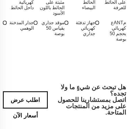
على الحائط
الحائط
مثبتة على
كهربائية
للغرفة
البيضاء
الحائط باللون
داخل الحائط
الأسود
مANTع
جهاز تدفئة
موقد جداري
جدار المدخنة
كهربائي
كهربائي
بقياس 50
الوهمي
بحجم 50
جداري
بوصة
بوصة
هل تبحث عن شيءٍ ما ولا
تجده؟
اتصل بمستشارينا للحصول
اطلب عرض
على مزيد من المنتجات
المتاحة.
أسعار الآن