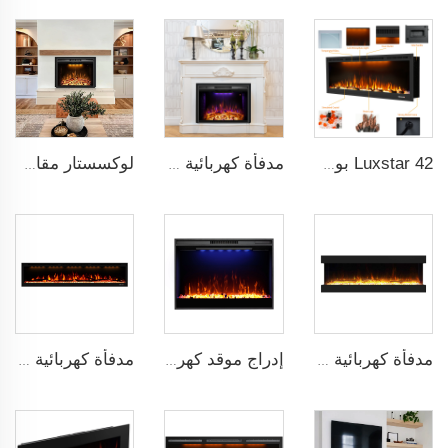
Luxstar 42 بوصة ذكية مدفأة كهربائية بنظام تشغيل عن بعد عبر تطبيق مع لهب زخرفي، مدفأة كهربائية جدارية للبيع
مدفأة كهربائية قابلة للإدخال بحجم 25 بوصة من Luxstar بالجملة مع باب زجاجي، مدفأة زخرفية مع صوت تشظي النار
لوكسستار مقاس 36 بوصة مدفأة كهربائية مصنعة لتزيين المدافئ مع لهب متعدد الألوان ومؤقت
مدفأة كهربائية ثلاثية الجانب من Luxstar بحجم 72Z بوصة ذات جودة عالية لمفعول اللهب الحقيقي بتقنية LED، التحكم عن بعد بقوة 1500W مع الكريستال
إدراج موقد كهربائي عالي الجودة من Luxstar، مسخن موقد كهربائي بحجم 33 بوصة مع لهب حقيقي، مؤقت عن بعد من ساعة إلى 9 ساعات، وحطب بلوري
مدفأة كهربائية مدفأة لوكستار مدمجة مقاس 74 بوصة داخلية عن بعد التحكم زينة ضوء لهب LED واقعي