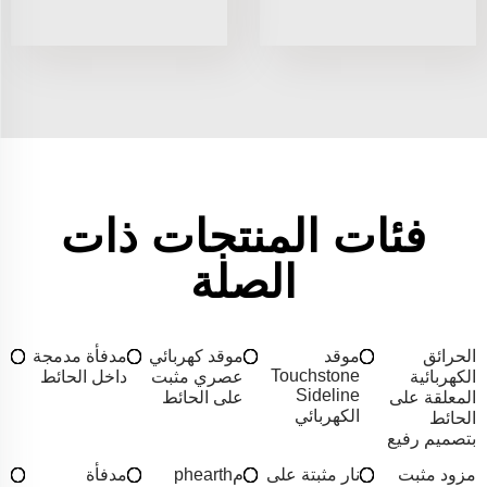
فئات المنتجات ذات
الصلة
الحرائق
موقد
موقد كهربائي
مدفأة مدمجة
Touchstone
الكهربائية
عصري مثبت
داخل الحائط
Sideline
المعلقة على
على الحائط
الكهربائي
الحائط
بتصميم رفيع
مزود مثبت
نار مثبتة على
مphearth
مدفأة