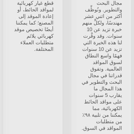
مجال البحث
قطع غيار كهربائية
والتطوير. ونُوظِّف
لمواقد الحائط، أو
أكثر من اثني عشر
إعادة الموقد إلى
مهندسًا، ولكلٍّ منهم
المصنع؛ كما يمكننا
خبرة تزيد عن 10
أيضًا تخصيص موقد
سنوات. وقد وفَّرت
كهربائي يلائم
لنا هذه الخبرة التي
متطلبات العملاء
تزيد عن 10 سنوات
المختلفة.
فهمًا واسع النطاق
لسوق المواقد
العالمية. وتفوق
قدراتنا في مجال
البحث والتطوير في
هذا المجال ما
يقارب 5 سنوات
على مواقد الحائط
الكهربائية، مما
يمكننا من تلبية ٩٨٪
من متطلبات
المواقد في السوق.