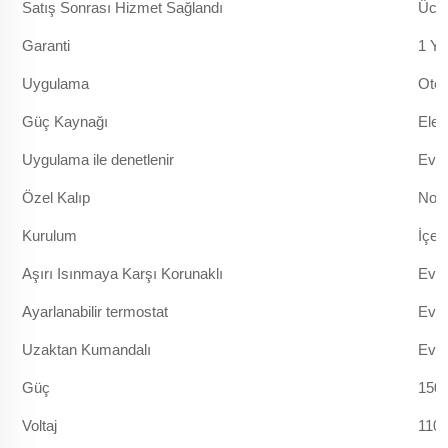
Satış Sonrası Hizmet Sağlandı
Ücre
Garanti
1 Yıl
Uygulama
Otel
Güç Kaynağı
Elek
Uygulama ile denetlenir
Evet
Özel Kalıp
No
Kurulum
İçeri
Aşırı Isınmaya Karşı Korunaklı
Evet
Ayarlanabilir termostat
Evet
Uzaktan Kumandalı
Evet
Güç
150
Voltaj
110