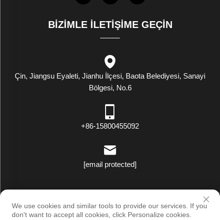
BIZIMLE İLETIŞIME GEÇIN
Çin, Jiangsu Eyaleti, Jianhu İlçesi, Baota Belediyesi, Sanayi
Bölgesi, No.6
+86-15800455092
[email protected]
Telif Hakkı © Luxstar Industrial(Jiangsu) Co.,Ltd. Tüm Hakları
We use cookies and similar tools to provide our services. If you
Saklıdır |
Gizlilik Politikası
don't want to accept all cookies, click Personalize cookies.