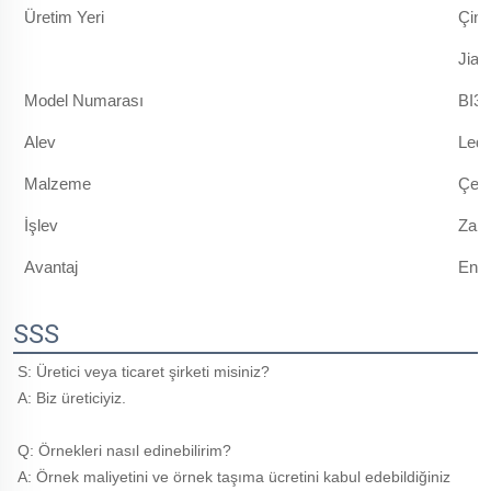
Üretim Yeri
Çin
Jian
Model Numarası
BI36
Alev
Led 
Malzeme
Çel
İşlev
Zam
Avantaj
Ener
SSS
S: Üretici veya ticaret şirketi misiniz? 
A: Biz üreticiyiz. 
Q: Örnekleri nasıl edinebilirim? 
A: Örnek maliyetini ve örnek taşıma ücretini kabul edebildiğiniz 