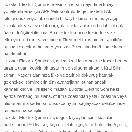
Luxstar Elektrik Şömine, ateşinizi ve ısınmayı daha kolay
yönetebilmeniz için APP Wifi Kontrolü ile gelmektedir! Akıllı
telefonunuz veya tabletinizde birkaç tıklama ile, ısıtıcıyı açıp
kapatabilir ve alev etkilerini, çok renkli olanlarını da dahil olmak
üzere değiştirebilirsiniz. Bu elektrikli şömine kesinlikle size
etkileyici bir timer sayesinde mükemmel bir ısının ve rahatlığın
sunucu olacaktır; bu timer yalnızca 30 dakikadan 9 saate kadar
ayarlanabilir.
Luxstar Elektrik Şömine'si, gelenekselden moderne kadar her ev
tarzına uyan, keskin bir tasarım ve stil sunmaktadır. Kral Slim
ekranı, yaşam alanınıza lüks ve zarif bir dokunuş katarak,
geleneksel şöminelerin tüm avantajlarını sunar, ancak
karmaşıklık ve kirli işler olmadan. Luxstar Elektrik Şömine'si
ayrıca herhangi bir alana, oturma odasından yatak odasına veya
ofis ortamına kadar, sorunsuzca uyum sağlayacak şekilde ince
bir tasarıma sahiptir.
Luxstar Elektrik Şömine'si, soğuk kış ayları için ideal olan,
maksimum 1500w ısı çıkışı üretebilen güçlü bir Isıtıcı'dır. Ayrıca,
ısıyı eşit olarak dağıtmaya yardımcı olan faydalı bir fanı da