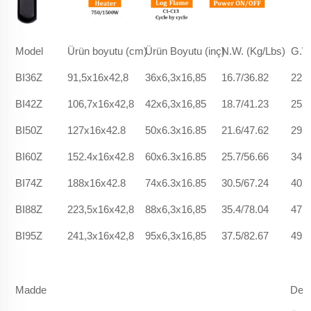
Model
Ürün boyutu (cm)
Ürün Boyutu (inç)
N.W. (Kg/Lbs)
G.W.
BI36Z
91,5x16x42,8
36x6,3x16,85
16.7/36.82
22.5
BI42Z
106,7x16x42,8
42x6,3x16,85
18.7/41.23
25.9
BI50Z
127x16x42.8
50x6.3x16.85
21.6/47.62
29.6
BI60Z
152.4x16x42.8
60x6.3x16.85
25.7/56.66
34.2
BI74Z
188x16x42.8
74x6.3x16.85
30.5/67.24
40.9
BI88Z
223,5x16x42,8
88x6,3x16,85
35.4/78.04
47.2
BI95Z
241,3x16x42,8
95x6,3x16,85
37.5/82.67
49.1
Madde
Değ