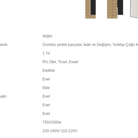
değer
landı
Ücretsiz yedek parçalar, İade ve Değişim, Yurtdışı Çağrı 
1 Yıl
RV, Otel, Ticari, Evsel
Elektrik
Evet
Ekle
aklı
Evet
Evet
Evet
750/1500w
220-240V/ 110-120V