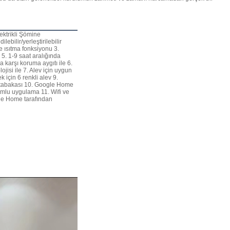
ektrikli Şömine
lebilir/yerleştirilebilir
ye ısıtma fonksiyonu 3.
 5. 1-9 saat aralığında
a karşı koruma aygıtı ile 6.
ojisi ile 7. Alev için uygun
k için 6 renkli alev 9.
t tabakası 10. Google Home
umlu uygulama 11. Wifi ve
gle Home tarafından