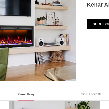
Kenar A
SORU SO
Genel Bakış
SORU SORUN