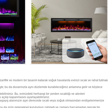
zariflik ve modern bir tasarım katarak soğuk havalarda evinizi sıcak ve rahat tutmak
ıştır, bu da duvarınızla aynı düzlemde kurabileceğiniz anlamına gelir ve böylece
ilirsiniz. Bu, evinizdeki herhangi bir yerden sıcaklığı ve alevleri
k açılıp kapanmasını ayarlayabilirsiniz.
u, yaşayış alanınızın aşırı derecede sıcak veya soğuk olmasından endişelenmenize
lir, bu da sizin geleneksel kurulumun zahmeti ve zamanı harcamadan gerçek bir