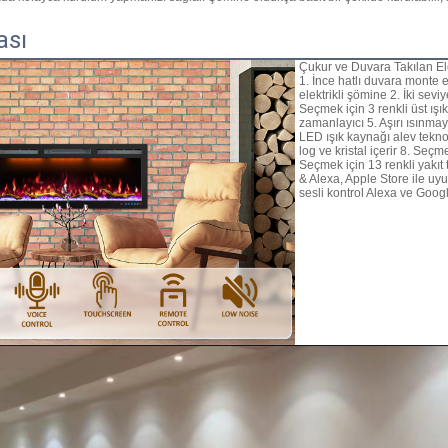
ası
Çukur ve Duvara Takılan El
1. İnce hatlı duvara monte edi
elektrikli şömine 2. İki sevi
Seçmek için 3 renkli üst ışık
zamanlayıcı 5. Aşırı ısınmay
LED ışık kaynağı alev teknol
log ve kristal içerir 8. Seçme
Seçmek için 13 renkli yakı
& Alexa, Apple Store ile uy
sesli kontrol Alexa ve Goo