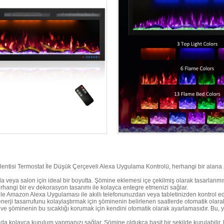
klentisi Termostat İle Düşük Çerçeveli Alexa Uygulama Kontrolü, herhangi bir alana 
oda veya salon için ideal bir boyutta. Şömine eklemesi içe çekilmiş olarak tasarlanm
angi bir ev dekorasyon tasarımı ile kolayca entegre etmenizi sağlar.
nle Amazon Alexa Uygulaması ile akıllı telefonunuzdan veya tabletinizden kontrol edeb
 enerji tasarrufunu kolaylaştırmak için şöminenin belirlenen saatlerde otomatik olara
mak ve şöminenin bu sıcaklığı korumak için kendini otomatik olarak ayarlamasıdır. B
r odada kolayca kurulum yapmanızı sağlar. Şömine oldukça basit bir şekilde kurulabi