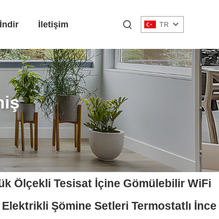
İndir
İletişim
TR
miş
k Ölçekli Tesisat İçine Gömülebilir WiFi
 Elektrikli Şömine Setleri Termostatlı İnce