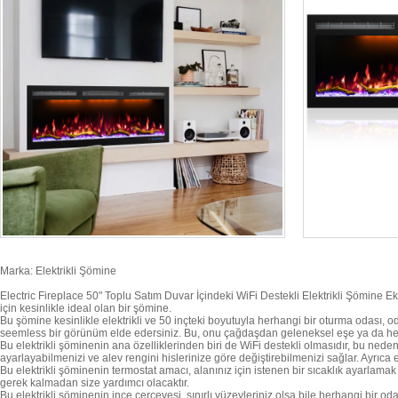
Marka: Elektrikli Şömine
Electric Fireplace 50" Toplu Satım Duvar İçindeki WiFi Destekli Elektrikli Şömine E
için kesinlikle ideal olan bir şömine.
Bu şömine kesinlikle elektrikli ve 50 inçteki boyutuyla herhangi bir oturma odası, 
seemless bir görünüm elde edersiniz. Bu, onu çağdaşdan geleneksel eşe ya da herh
Bu elektrikli şöminenin ana özelliklerinden biri de WiFi destekli olmasıdır, bu nede
ayarlayabilmenizi ve alev rengini hislerinize göre değiştirebilmenizi sağlar. Ayrıca
Bu elektrikli şöminenin termostat amacı, alanınız için istenen bir sıcaklık ayarla
gerek kalmadan size yardımcı olacaktır.
Bu elektrikli şöminenin ince çerçevesi, sınırlı yüzeyleriniz olsa bile herhangi bi