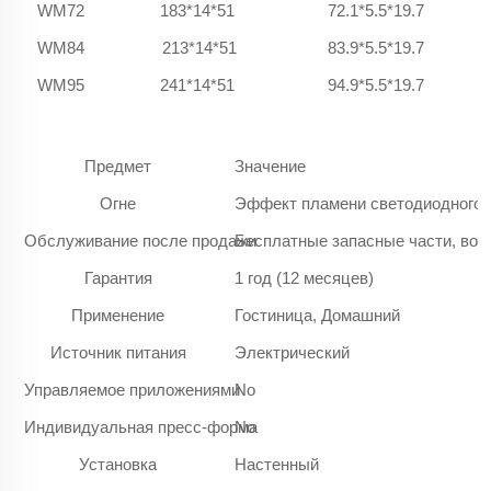
WM72
183*14*51
72.1*5.5*19.7
WM84
213*14*51
83.9*5.5*19.7
WM95
241*14*51
94.9*5.5*19.7
Предмет
Значение
Огне
Эффект пламени светодиодного 
Обслуживание после продажи
Бесплатные запасные части, воз
Гарантия
1 год (12 месяцев)
Применение
Гостиница, Домашний
Источник питания
Электрический
Управляемое приложениями
No
Индивидуальная пресс-форма
No
Установка
Настенный