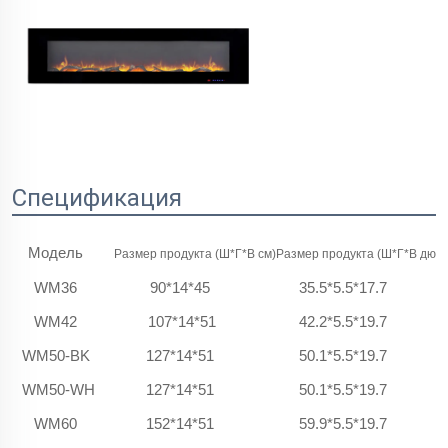
Спецификация
Модель
Размер продукта (Ш*Г*В см)
Размер продукта (Ш*Г*В дюй
Н
WM36
90*14*45
35.5*5.5*17.7
WM42
107*14*51
42.2*5.5*19.7
WM50-BK
127*14*51
50.1*5.5*19.7
WM50-WH
127*14*51
50.1*5.5*19.7
WM60
152*14*51
59.9*5.5*19.7