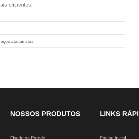
is eficientes.
reços atacadistas
NOSSOS PRODUTOS
LINKS RÁP
Fixado na Parede
Página Inicial