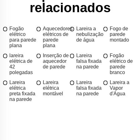
relacionados
Fogão
Aquecedores
Lareira a
Fogo de
elétrico
elétricos de
nebulização
parede
para parede
parede
de água
montado
plana
plana
lareira
Inserção de
Lareira
Fogão
elétrica de
aquecedor
falsa fixada
elétrico de
42
de parede
na parede
parede
polegadas
branco
Lareira
Lareira
Lareira
Lareira a
elétrica
elétrica
falsa fixada
Vapor
preta fixada
montável
na parede
d'Água
na parede