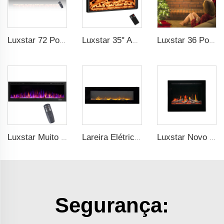
Luxstar 72 Polegadas Lareira Elétrica Linear Decoração com Chamas Multicoloridas Controle Remoto Tela Sensível ao Toque Timer
Luxstar 35" Aquecedores Elétricos Decorativos no Atacado com Controle Remoto de Display LCD e 3 Cores de Chama
Luxstar 36 Polegadas Embutido Parede Montado Elétrico Aquecedor de Lareira Decorativo Chama Multicolor Remoto Controle Interno
Luxstar Muito Vendido Lareira Elétrica LED Fixada na Parede com 3 Cores de Chamas Reais Suspensa Lareira Elétrica
Lareira Elétrica de Parede Luxstar 60 Polegadas com Configuração Dual de Aquecimento à Venda, Chama Elétrica para Lareira
Luxstar Novo Modelo Lareira ZEF48V Muito Vendido Lareira Elétrica Doméstica de Tela Interna LED Light Efeito de Chama Real
Segurança: