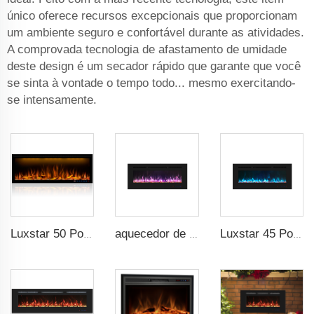
único oferece recursos excepcionais que proporcionam
um ambiente seguro e confortável durante as atividades.
A comprovada tecnologia de afastamento de umidade
deste design é um secador rápido que garante que você
se sinta à vontade o tempo todo... mesmo exercitando-
se intensamente.
Luxstar 50 Polegadas Lareiras Decorativas com Controle Remoto Inteligente LCD
aquecedor de Mídia de 39 polegadas Moderno Recessado e de Parede com 13 Cores de Moldura Decorativa
Luxstar 45 Polegadas Lareira Elétrica Moderna com Aquecedor, Recortada e Fixação na Parede com 13 Cores Decorativas no Moldura