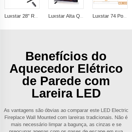
Luxstar 28" Realistic Flame Electric Fireplace Inserts com Porta de Vidro e Tela de Malha Fornecedores de Lareiras Elétricas
Luxstar Alta Qualidade LEDs Inserções de Lareira Elétrica, 40 Polegadas Aquecedores de Lareira Doméstica com Som e aquecedor para uso interno.
Luxstar 74 Polegadas Fornecedor Direto da Fábrica Fireplaces Elétricos com Wi-Fi e Controle da Alexa
Benefícios do
Aquecedor Elétrico
de Parede com
Lareira LED
As vantagens são óbvias ao comparar este LED Electric
Fireplace Wall Mounted com lareiras tradicionais. Não é
mais necessário limpar a bagunça, as cinzas e se
preocupar apenas com os gases de escape em sua