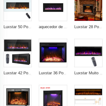
Luxstar 50 Polegadas Branco Aquecedor de Lareira Elétrica Parede Montada Não para Nicho Controle Remoto Tela Sensível ao Toque Aquecedor de Casa
aquecedor de Mídia de 39 polegadas Moderno Recessado e de Parede com 13 Cores de Moldura Decorativa
Luxstar 28 Polegadas Embutido Atacado Inserções de Lareira Elétrica com Aquecimento Aquecedor de Lareira Elétrica com Chamas Multicoloridas
Luxstar 42 Polegadas Aquecedores de Lareira Elétrica Fixados na Parede Não para Incorrporação Log Crystal Decorative Fireplace
Luxstar 36 Polegadas Doméstico Inteligente Artificial LED Elétrica Inserção de Lareira Aquecedores com Decor Sfeerhaard Efeito de Chama Realista
Luxstar Muito Vendido Lareira Elétrica LED Fixada na Parede com 3 Cores de Chamas Reais Suspensa Lareira Elétrica