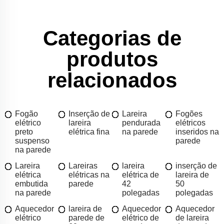
Categorias de
produtos
relacionados
Fogão
Inserção de
Lareira
Fogões
elétrico
lareira
pendurada
elétricos
preto
elétrica fina
na parede
inseridos na
suspenso
parede
na parede
Lareira
Lareiras
lareira
inserção de
elétrica
elétricas na
elétrica de
lareira de
embutida
parede
42
50
na parede
polegadas
polegadas
Aquecedor
lareira de
Aquecedor
Aquecedor
elétrico
parede de
elétrico de
de lareira