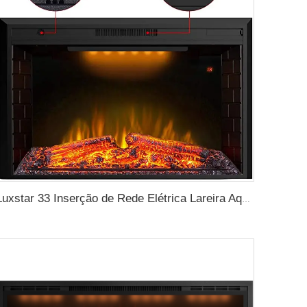
Luxstar 33 Inserção de Rede Elétrica Lareira Aquecedor 1500W 1-9 Temporizador Lareira Interna 3 Cores Efeito LED TOP