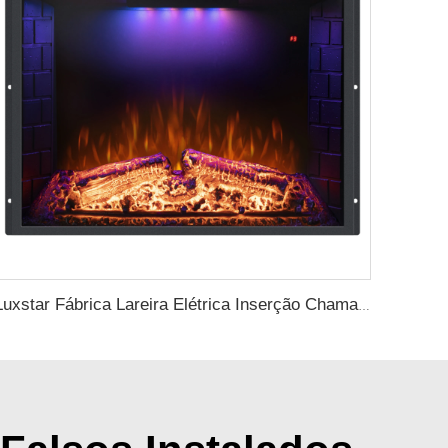
Luxstar Fábrica Lareira Elétrica Inserção Chamas Coloridas Lareira Elétrica Decoração Quente Interna