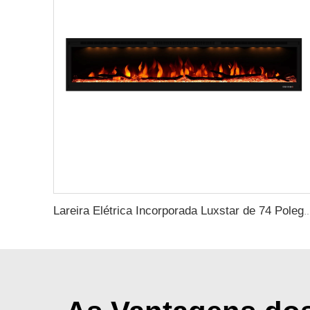
Lareira Elétrica Incorporada Luxstar de 74 Polegadas com Controle Remoto Interno, Decoraçã