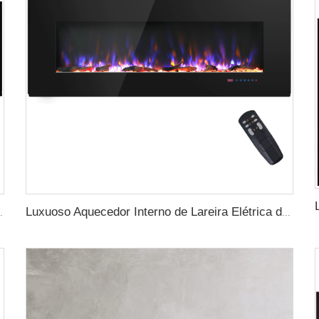
D Tecnologia de Chama com Chamas de LED
Luxuoso Aquecedor Interno de Lareira Elétrica de Parede de 50 Polegadas para Decoração Residencial com Chama Real Estilosa e Aparência Preta