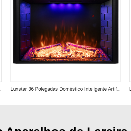
o com Luz de Chama LED Realista
Luxstar 36 Polegadas Doméstico Inteligente Artificial LED Elétrica Inserção de Lareira Aquecedores com Decor Sfeerhaard Efeito de Chama Realista