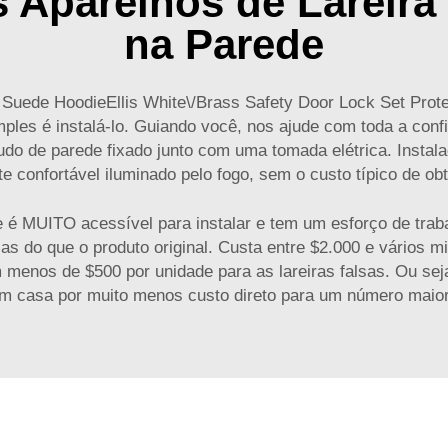
 Aparelhos de Lareira 
na Parede
uede HoodieEllis White\/Brass Safety Door Lock Set Prote
ples é instalá-lo. Guiando você, nos ajude com toda a conf
o de parede fixado junto com uma tomada elétrica. Instala
confortável iluminado pelo fogo, sem o custo típico de obt
e é MUITO acessível para instalar e tem um esforço de tra
do que o produto original. Custa entre $2.000 e vários milh
menos de $500 por unidade para as lareiras falsas. Ou seja, 
m casa por muito menos custo direto para um número maior 