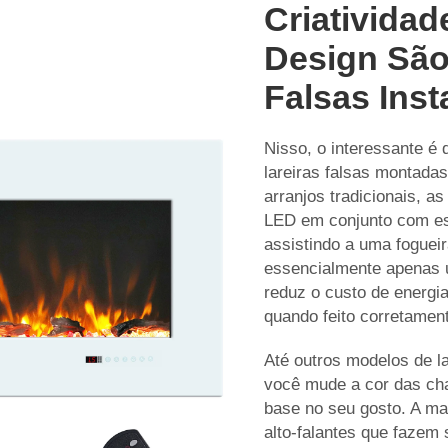
Criativida
Design São
Falsas Ins
Nisso, o interessante é
lareiras falsas montada
arranjos tradicionais, a
LED em conjunto com esp
assistindo a uma foguei
essencialmente apenas u
reduz o custo de energia
quando feito corretamen
Até outros modelos de l
você mude a cor das cha
base no seu gosto. A m
alto-falantes que fazem