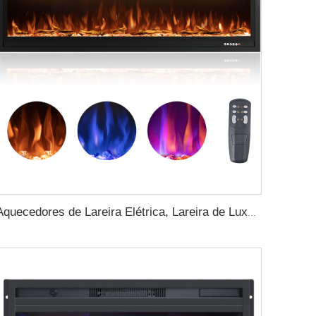
Aquecedores de Lareira Elétrica, Lareira de Luxo de 60 Polegadas, Lareiras Modernas Embutidas e Fixadas na Parede com moldura real