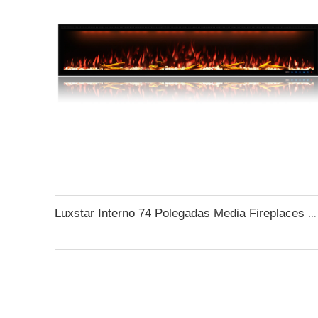
Luxstar Interno 74 Polegadas Media Fireplaces Elétricos Aquecedor 1.5kw APP CONTROLE WIFI Remoto Decor Chama LED Incorporado Parede Fácil