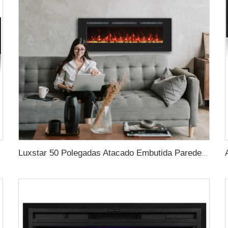
Luxstar 50 Polegadas Atacado Embutida Parede Montada Lareira Elétrica com LED Fabricante Decorativo com 13 Cores de Chama Temporizador