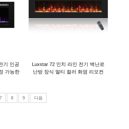
대 전기 인공
Luxstar 72 인치 라인 전기 벽난로
정 가능한
난방 장식 멀티 컬러 화염 리모컨
모컨 청소
터치 스크린 제어 타이머
7
8
9
다음