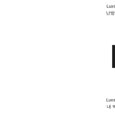
Lu
난방
장용
Lux
내 