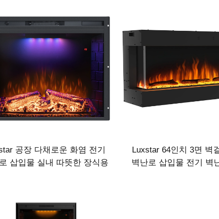
실용 화로
xstar 공장 다채로운 화염 전기
Luxstar 64인치 3면 
로 삽입물 실내 따뜻한 장식용
벽난로 삽입물 전기 벽
벽난로
열 기능 포함