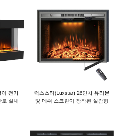
벽걸이 전기
럭스스타(Luxstar) 28인치 유리문
난로 실내
및 메쉬 스크린이 장착된 실감형
불꽃 전기 난로 캐비닛 - 전기 난로
공급업체