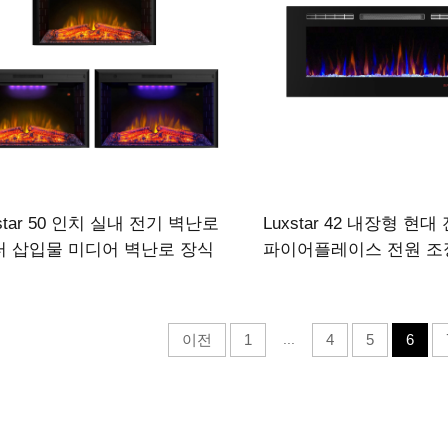
xstar 50 인치 실내 전기 벽난로
Luxstar 42 내장형 현
터 삽입물 미디어 벽난로 장식
파이어플레이스 전원 조
LED 화염
부품 판매 색상 쉬운 리
안전 출처 유형
이전
1
...
4
5
6