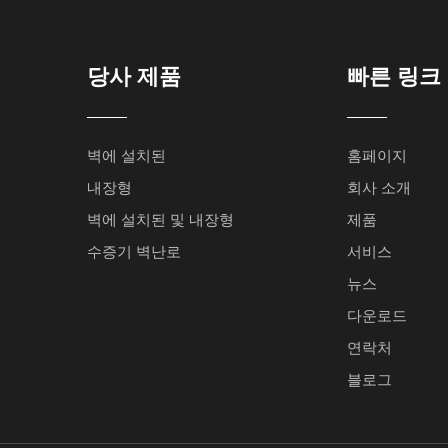
당사 제품
빠른 링크
벽에 설치된
홈페이지
내장형
회사 소개
벽에 설치된 및 내장형
제품
수증기 벽난로
서비스
뉴스
다운로드
연락처
블로그