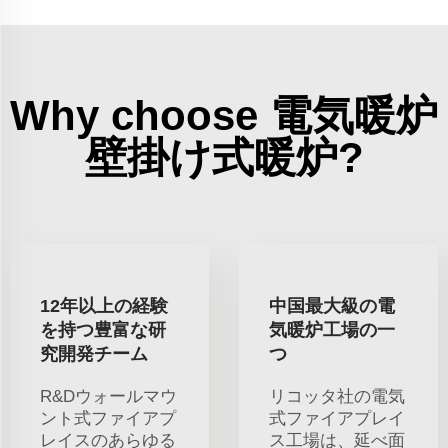
Why choose 電気暖炉
壁掛け式暖炉?
12年以上の経験
中国最大級の電
を持つ豊富な研
気暖炉工場の一
究開発チーム
つ
R&Dウォールマウ
リコッタ社の電気
ント式ファイアプ
式ファイアプレイ
レイスのあらゆる
ス工場は、延べ面