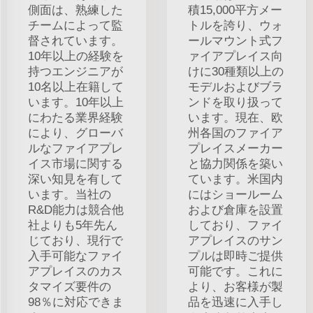
側面は、熟練した
積15,000平方メー
チームによって監
トルを誇り、ウォ
督されています。
ールマウント式フ
10年以上の経験を
ァイアプレイス向
持つエンジニアが
けに30種類以上の
10名以上在籍して
モデルおよびブラ
います。10年以上
ンドを取り扱って
にわたる業界経験
います。現在、欧
により、グローバ
州各国のファイア
ルなファイアプレ
プレイスメーカー
イス市場に関する
と協力関係を築い
深い知見を有して
ています。米国内
います。当社の
にはショールーム
R&D能力は競合他
および倉庫を設置
社よりも5年先ん
しており、ファイ
じており、現行で
アプレイスのサン
入手可能なファイ
プルは即時ご提供
アプレイスのカス
可能です。これに
タマイズ要件の
より、お客様が製
98％に対応できま
品を迅速に入手し