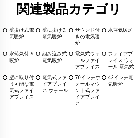
関連製品カテゴリ
壁掛け式電
壁に掛ける
サウンド付
水蒸気暖炉
気暖炉
電気暖炉
きの電気暖
炉
水蒸気付き
組み込み式
電気式ウォ
ファイアプ
暖炉
電気暖炉
ールファイ
レイス ウォ
アプレイス
ール 電気式
壁に取り付
電気式ファ
70インチウ
42インチ電
け可能な電
イアプレイ
ォールマウ
気暖炉
気式ファイ
ス ウォール
ント式ファ
アプレイス
イアプレイ
ス