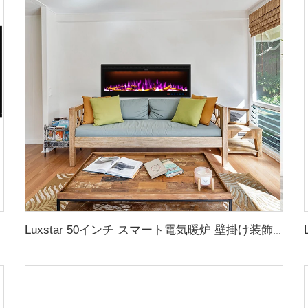
Luxstar 50インチ スマート電気暖炉 壁掛け装飾炎 13種類の炎色 電気暖炉 アプリコントロール