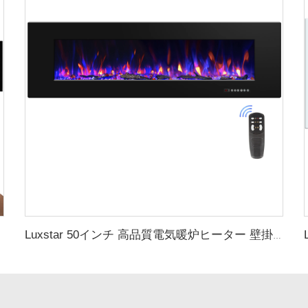
Luxstar 50インチ 高品質電気暖炉ヒーター 壁掛け式ヒーター 非埋め込み式 クリスタルログ 装飾的暖炉