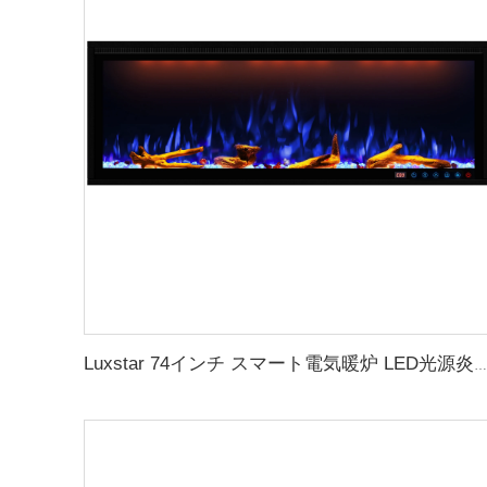
Luxstar 74インチ スマート電気暖炉 LED光源炎技術 LED炎付き 室内用