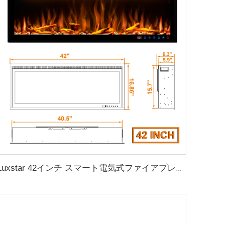
Luxstar 42インチ スマート電気式ファイアプレイスヒーター 埋め込み式壁掛けファイアプレイス（アプリコントロール対応リモコン付き）