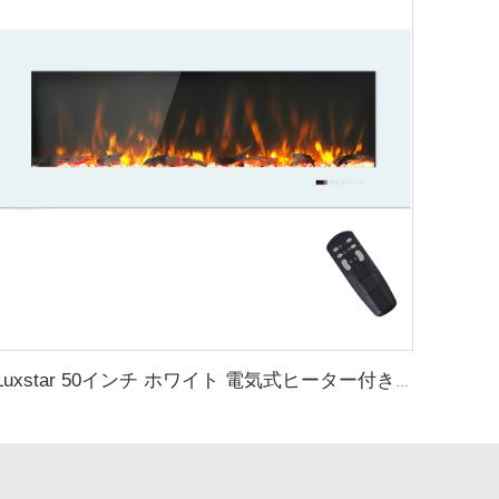
Luxstar 50インチ ホワイト 電気式ヒーター付きウォールマウントファイアプレイス（埋め込み用ではない、タッチスクリーンリモコン付きホームヒーター）