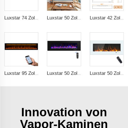
Luxstar 74 Zoll intelligenter elektrischer Kamin für Innenräume mit LED-Lichtquelle Flammetechnologie mit LED-Flammen
Luxstar 50 Zoll intelligenter elektrischer Kaminwand Heizeffekt dekorativer Flamme 13 Flammenfarben elektrischer Kamin mit App-Steuerung
Luxstar 42 Zoll Intelligenter Elektrischer Feuerplatzheizer Einbaufähig Wandmontierte Feuerstelle mit App-Steuerung Fernbedienung
Luxstar 95 Zoll Intelligenter Kunstkamin mit Überhitzungsschutz, Elektrische Kaminsimulatoren mit Heizung
Luxstar 50 Zoll Hohe Qualität Elektrischer Kaminofen Heizung Wandmontage Heizungen Nicht für Einbau Holzscheite Kristall Dekorativer Kamin
Luxstar 50 Zoll Weiß Elektrisches Feuerplatzheizgerät Wandmontierter Feuerplatz Nicht für Einbauten Berührungsschirm Fernbedienung Heimheizer
Innovation von
Vapor-Kaminen