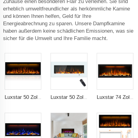
Zuhause einen besonderen Flair zu verleihen. Sie sind
erheblich umweltfreundlicher als herkömmliche Kamine
und können Ihnen helfen, Geld für Ihre
Energieabrechnung zu sparen. Unsere Dampfkamine
haben außerdem keine schädlichen Emissionen, was sie
sicher für die Umwelt und Ihre Familie macht.
Luxstar 50 Zoll dekorative Kamine mit LCD-Smart-Fernbedienung
Luxstar 50 Zoll Weiß Breitbild Elektrische Heizkörper mit LED-Technologie
Luxstar 74 Zoll hochwertige 3D Raucheffekt-Kamineinheit für Innenräume