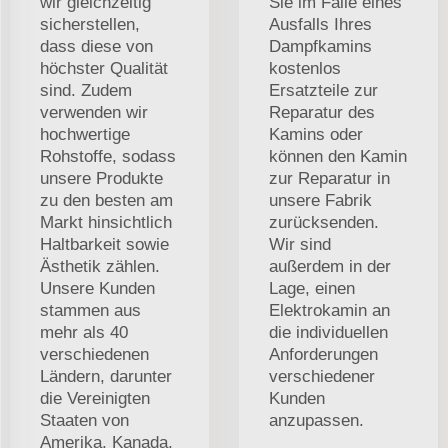
wir gleichzeitig
Sie im Falle eines
sicherstellen,
Ausfalls Ihres
dass diese von
Dampfkamins
höchster Qualität
kostenlos
sind. Zudem
Ersatzteile zur
verwenden wir
Reparatur des
hochwertige
Kamins oder
Rohstoffe, sodass
können den Kamin
unsere Produkte
zur Reparatur in
zu den besten am
unsere Fabrik
Markt hinsichtlich
zurücksenden.
Haltbarkeit sowie
Wir sind
Ästhetik zählen.
außerdem in der
Unsere Kunden
Lage, einen
stammen aus
Elektrokamin an
mehr als 40
die individuellen
verschiedenen
Anforderungen
Ländern, darunter
verschiedener
die Vereinigten
Kunden
Staaten von
anzupassen.
Amerika, Kanada,