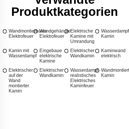
Produktkategorien
Wandmontierbares
Wandgehängte
Elektrische
Wasserdampf
Elektrofeuer
Elektrofeuer
Kamine mit
Kamin
Umrandung
Kamin mit
Eingebaue
Elektrischer
Kaminwand
Wasserdampf
elektrische
Wandkamin
elektrisch
Kamine
Elektrischer
Elektrischer
Wasserdampf-
Wandmontiert
auf der
Wandkamin
realistisches
Kamin
Wand
Elektrisches
montierter
Kaminfeuer
Kamin