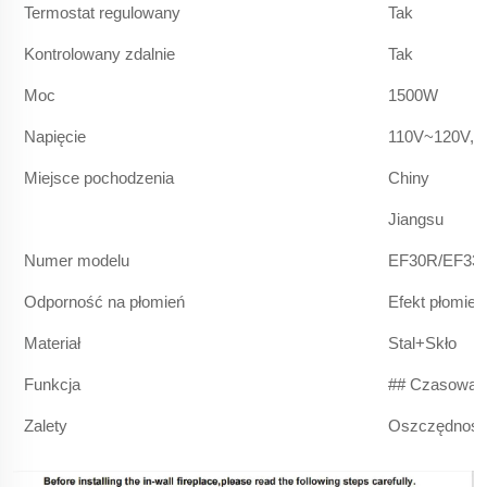
Termostat regulowany
Tak
Kontrolowany zdalnie
Tak
Moc
1500W
Napięcie
110V~120V, 
Miejsce pochodzenia
Chiny
Jiangsu
Numer modelu
EF30R/EF33
Odporność na płomień
Efekt płomien
Materiał
Stal+Skło
Funkcja
## Czasowan
Zalety
Oszczędność 