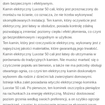
dom bezpiecznym i efektywnym.
Kamin elektryczny Luxstar 50 cali, który jest przeznaczony do
montażu na ścianie, co oznacza, że nie trzeba wykonywać
skomplikowanych instalacji. Ten kamin, który oczywiście jest
elektryczny, jest łatwy w obsłudze, posiada kontrolę zdalną
pozwalającą zmieniać poziomy ciepła i efekt płomienia, co czyni
go bezproblemowym i wygodnym w użytkow.
Ten kamin, który jest rzeczywiście elektryczny, wykonany jest z
najwyższej jakości materiałów, które gwarantują jego trwałość.
Kamin elektryczny Luxstar 50 cali jest łatwy do utrzymania w
porównaniu do tradycyjnych kamien. Nie musisz martwić się o
czyśczenie popiołu ani bierwion, a także nie ma potrzeby obsługi
otwartego ognia, co czyni ten elektryczny kamin doskonałym
wyborem dla rodzin z dziećmi lub zwierzętami domowymi.
Istnieje kilka zalet posiadania wtyczki elektrycznego kominka
Luxstar 50 cali. Po pierwsze, ten kominek oszczędza pieniądze
na rachunkach za energię elektryczną. Możesz dostosować
poziom grzenia według swoich preferencji, a on szybko ogrzeje
przestrzeń, czyniąc to rozwiązanie grzewcze ekonomicznym.