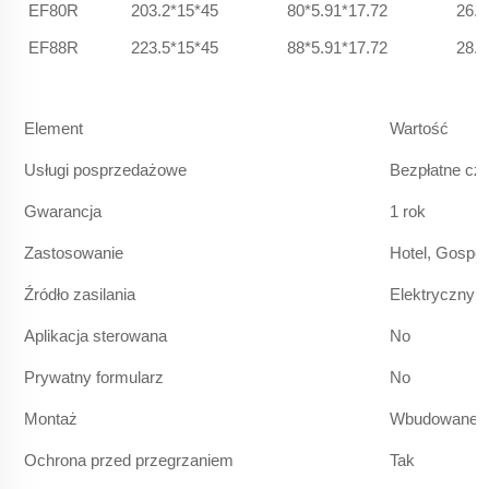
EF80R
203.2*15*45
80*5.91*17.72
26.6
EF88R
223.5*15*45
88*5.91*17.72
28.8
Element
Wartość
Usługi posprzedażowe
Bezpłatne czę
Gwarancja
1 rok
Zastosowanie
Hotel, Gosp
Źródło zasilania
Elektryczny
Aplikacja sterowana
No
Prywatny formularz
No
Montaż
Wbudowane
Ochrona przed przegrzaniem
Tak