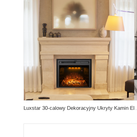
Luxstar 30-calowy Dekoracyjny Ukryty Kamin Elektryczny Wbudowany Grzejnik Do Wnętrz Ze