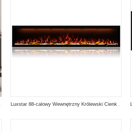
 Zgłoszeniami Trzasku Sterowany Przez Pilot
Luxstar 88-calowy Wewnętrzny Królewski Cienki LEDowy Kamin Elektryczny Zestawy Grzejników Do Użytku Domowego Sterowany Za Pomocą Aplikacji Z Google Home i Alexa