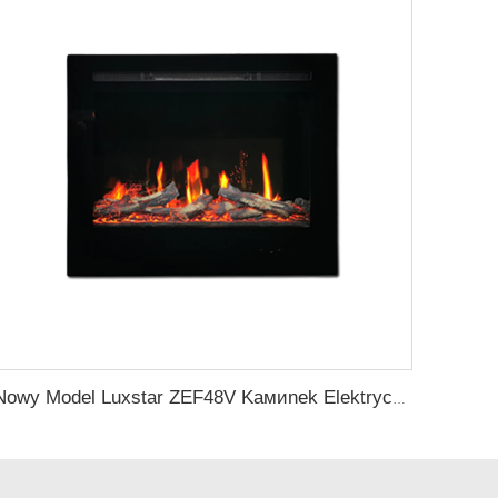
Nowy Model Luxstar ZEF48V Kамиnek Elektryczny W Panelu Ekranowym Z Efektem Rzeczywistych Płomieni LED Światło Do Sprzedaży Wewnątrzdomowej