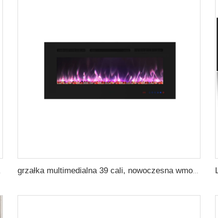
ącego Zdalnego Sterowania
grzałka multimedialna 39 cali, nowoczesna wmontowana i na ścianę z 13 kolorami dekoracyjnych ram