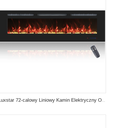
Luxstar 72-calowy Liniowy Kamin Elektryczny Ogrzewanie Dekoracyjne Z Multikolorowymi Płomieniami Sterowanie Dotykowe Ekranem Z Timera