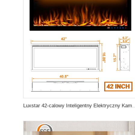
Luxstar 42-calowy Inteligentny Elektryczny Kamin Grzejny Do Umieszczenia w Niszy Na Ścianę Montowany Kamin z Aplikacji Steruj