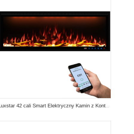
Luxstar 42 cali Smart Elektryczny Kamin z Kontrolą za pomocą Aplikacji Dekoracyjne Płomienie Elektryczny Kamin Nastawiony na Ścianę do Sprzedaży