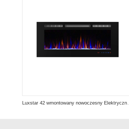
Luxstar 42 wmontowany nowoczesny Elektryczny Sztuczny Kominek Siłowo Zmienne Części S