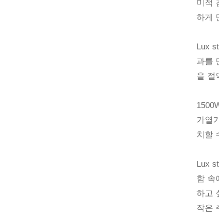
미적 
하게 
Lux
과를 
을 절
150
가열기
치할 
Lux 
함 속
하고 
작은 