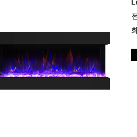
L
전
화