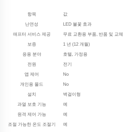
항목
값
난연성
LED 불꽃 효과
애프터 서비스 제공
무료 교환용 부품, 반품 및 교체
보증
1 년 (12 개월)
응용 분야
호텔, 가정용
전원
전기
앱 제어
No
개인용 몰드
No
설치
벽걸이형
과열 보호 기능
예
원격 제어 가능
예
조절 가능한 온도 조절기
예