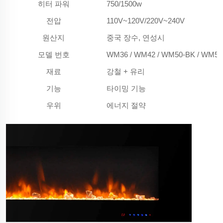
히터 파워
750/1500w
전압
110V~120V/220V~240V
원산지
중국 장수, 연성시
모델 번호
WM36 / WM42 / WM50-BK / WM50
재료
강철 + 유리
기능
타이밍 기능
우위
에너지 절약