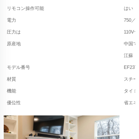
リモコン操作可能
はい
電力
750／1
圧力は
110V~1
原産地
中国で
江蘇
モデル番号
EF23
材質
スチー
機能
タイミ
優位性
省エネ