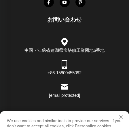
お問い合わせ
中国・江蘇省建湖県宝塔鎮工業団地6番地
+86-15800455092
[email protected]
著作権 © ラックスターアイディナストリー（ジャングスウ）株式
We use cookies and similar tools to provide our services. If you
会社 すべての権利を保有します |
プライバシーポリシー
don't want to accept all cookies, click Personalize cookies.