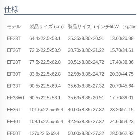
仕様
モデル
製品サイズ (cm)
製品サイズ（インチ）
N.W.（kg/lbs
EF23T
64.4x22.5x53.1
25.35x8.86x20.91
13.60/29.98
EF26T
72.9x22.5x53.9
28.70x8.86x21.22
15.70/34.61
EF28T
77.5x22.5x62.8
30.51x8.86x24.72
17.40/38.36
EF30T
83.8x22.5x62.8
32.99x8.86x24.72
20.30/44.75
EF33T
90.5x22.5x69.4
35.63x8.86x27.32
20.70/45.64
EF33WT
90.5x22.5x53.1
35.63x8.86x20.91
17.70/39.01
EF36T
101.6x22.5x69.4
40.00x8.86x27.32
23.20/51.15
EF40T
109.1x22.5x69.4
42.95x8.86x27.32
24.60/54.23
EF50T
127x22.5x69.4
50.00x8.86x27.32
28.50/62.83