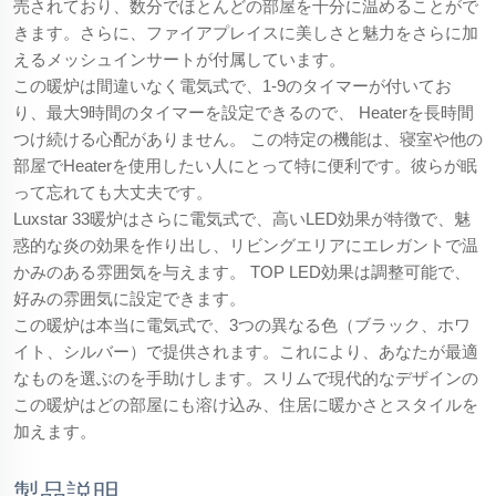
売されており、数分でほとんどの部屋を十分に温めることがで
きます。さらに、ファイアプレイスに美しさと魅力をさらに加
えるメッシュインサートが付属しています。
この暖炉は間違いなく電気式で、1-9のタイマーが付いてお
り、最大9時間のタイマーを設定できるので、 Heaterを長時間
つけ続ける心配がありません。 この特定の機能は、寝室や他の
部屋でHeaterを使用したい人にとって特に便利です。彼らが眠
って忘れても大丈夫です。
Luxstar 33暖炉はさらに電気式で、高いLED効果が特徴で、魅
惑的な炎の効果を作り出し、リビングエリアにエレガントで温
かみのある雰囲気を与えます。 TOP LED効果は調整可能で、
好みの雰囲気に設定できます。
この暖炉は本当に電気式で、3つの異なる色（ブラック、ホワ
イト、シルバー）で提供されます。これにより、あなたが最適
なものを選ぶのを手助けします。スリムで現代的なデザインの
この暖炉はどの部屋にも溶け込み、住居に暖かさとスタイルを
加えます。
製品説明