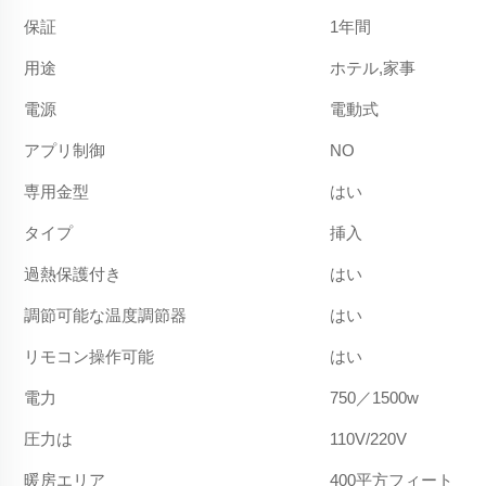
保証
1年間
用途
ホテル,家事
電源
電動式
アプリ制御
NO
専用金型
はい
タイプ
挿入
過熱保護付き
はい
調節可能な温度調節器
はい
リモコン操作可能
はい
電力
750／1500w
圧力は
110V/220V
暖房エリア
400平方フィート