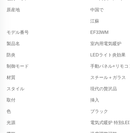
原産地
中国で
江蘇
モデル番号
EF33WM
製品名
室内用電気暖炉
防炎
LEDライト炎効果
制御モード
手動パネル+リモコン
材質
スチール＋ガラス
スタイル
現代の贅沢品
取付
挿入
色
ブラック
光源
電気式暖炉 特別LED