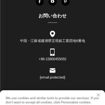
お問い合わせ
中国・江蘇省建湖県宝塔鎮工業団地6番地
+86-15800455092
[email protected]
著作権 © ラックスターアイディナストリー（ジャングスウ）株式
We use cookies and similar tools to provide our services. If you
会社 すべての権利を保有します |
プライバシーポリシー
don't want to accept all cookies, click Personalize cookies.