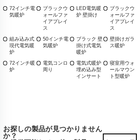
72インチ電
ブラックウ
LED電気暖
ブラックウ
気暖炉
ォールファ
炉 壁掛け
ォールファ
イアプレイ
イアプレイ
ス
ス
組み込み式
50インチ電
ブラック 壁
壁掛けガラ
現代電気暖
気暖炉
掛け式電気
ス暖炉
炉
暖炉
72インチ暖
電気コンロ
電気式暖炉
寝室用ウォ
炉
周り
埋め込み型
ールマウン
インサート
ト型暖炉
お探しの製品が見つかりません
か？