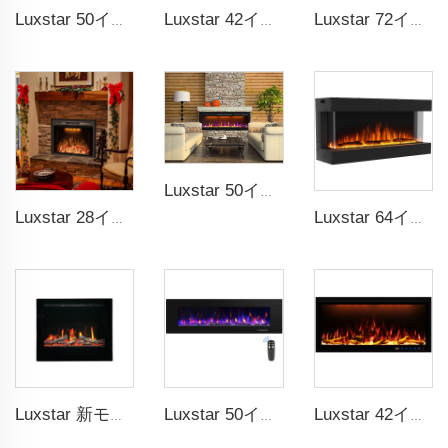
Luxstar 50インチ ホワイトワイドスクリーン家庭用LED技術電気ヒーター
Luxstar 42インチ スマート電気式ファイアプレイスヒーター 埋め込み式壁掛けファイアプレイス（アプリコントロール対応リモコン付き）
Luxstar 72インチ リニア エレクトリック ファイアプレイス 暖房 装飾用 多色炎 リモコン タッチスクリーン制御 タイマー付き
Luxstar 50インチ GP モダン 室内 メディア 電気暖炉 ヒーター App Wifi コントロール リモコン Agro LED 本物の炎ライト ロイヤル スリム
Luxstar 28インチ ビルトイン 批量生産 エレクトリックファイアプレイス 挿入物 付きヒーター 多色炎 エレクトリックファイアプレイス
Luxstar 64インチ 3面壁掛け式電気暖炉挿入ユニット、室内用ヒーター付き電気暖炉
Luxstar 新モデル 暖炉 ZEF48V 大人気 室内用 家庭用 スクリーン付き 電気式暖炉 LEDライト 本物の炎の効果 スクリーン
Luxstar 50インチ ブラック 壁掛け式 非埋め込み式 電気暖炉ヒーター 温度調節機能付き 装飾用暖炉
Luxstar 42インチ スマート電気暖炉 APPコントロール付き 装飾炎 壁掛け式 電気暖炉