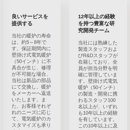
良いサービスを
12年以上の経験
提供する
を持つ豊富な研
究開発チーム
当社の暖炉の寿命
は、約5～8年で
当社には熟練した
す。保証期間内に
製造スタッフおよ
壁掛け式電気暖炉
びR&Dスタッフが
（50インチ）に不
在籍しており、全
具合が生じ、修理
員が担当分野を明
が不可能な場合、
確に管理していま
当社は新品の部品
す。壁掛け式電気
にて交換し、暖炉
暖炉（50インチ）
をメーカーへ返送
の製造・開発に携
いたします。ま
わるスタッフ100
た、お客様それぞ
名以上が、いずれ
れのニーズに応じ
も10年以上の経験
て、電気暖炉のカ
を有しています。
スタマイズも承り
この10年以上に及