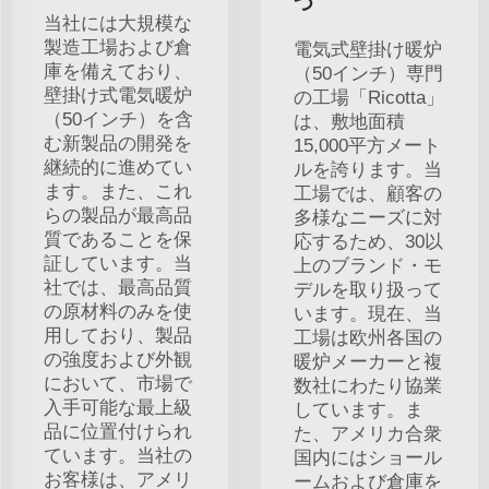
つ
当社には大規模な
製造工場および倉
電気式壁掛け暖炉
庫を備えており、
（50インチ）専門
壁掛け式電気暖炉
の工場「Ricotta」
（50インチ）を含
は、敷地面積
む新製品の開発を
15,000平方メート
継続的に進めてい
ルを誇ります。当
ます。また、これ
工場では、顧客の
らの製品が最高品
多様なニーズに対
質であることを保
応するため、30以
証しています。当
上のブランド・モ
社では、最高品質
デルを取り扱って
の原材料のみを使
います。現在、当
用しており、製品
工場は欧州各国の
の強度および外観
暖炉メーカーと複
において、市場で
数社にわたり協業
入手可能な最上級
しています。ま
品に位置付けられ
た、アメリカ合衆
ています。当社の
国内にはショール
お客様は、アメリ
ームおよび倉庫を