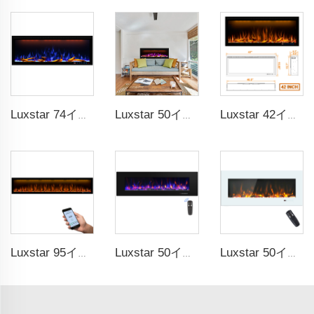
Luxstar 74インチ スマート電気暖炉 LED光源炎技術 LED炎付き 室内用
Luxstar 50インチ スマート電気暖炉 壁掛け装飾炎 13種類の炎色 電気暖炉 アプリコントロール
Luxstar 42インチ スマート電気式ファイアプレイスヒーター 埋め込み式壁掛けファイアプレイス（アプリコントロール対応リモコン付き）
Luxstar 95インチ スマート人工ファイアプレイス オーバーヒート保護機能付き電気式ヒーター
Luxstar 50インチ 高品質電気暖炉ヒーター 壁掛け式ヒーター 非埋め込み式 クリスタルログ 装飾的暖炉
Luxstar 50インチ ホワイト 電気式ヒーター付きウォールマウントファイアプレイス（埋め込み用ではない、タッチスクリーンリモコン付きホームヒーター）