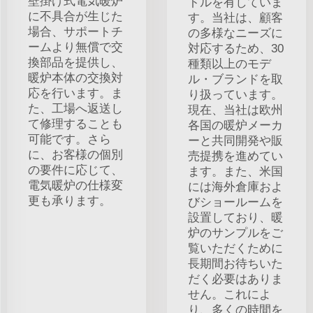
壁掛け式電気暖炉
トルを有していま
に不具合が生じた
す。当社は、顧客
場合、サポートチ
の多様なニーズに
ームより無償で交
対応するため、30
換部品を提供し、
種類以上のモデ
暖炉本体の交換対
ル・ブランドを取
応を行います。ま
り扱っています。
た、工場へ返送し
現在、当社は欧州
て修理することも
各国の暖炉メーカ
可能です。さら
ーと共同開発や販
に、お客様の個別
売提携を進めてい
の要件に応じて、
ます。また、米国
電気暖炉の仕様変
には海外倉庫およ
更も承ります。
びショールームを
設置しており、暖
炉のサンプルをご
覧いただくために
長期間お待ちいた
だく必要はありま
せん。これによ
り、多くの時間を