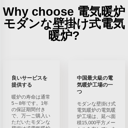
Why choose 電気暖炉
モダンな壁掛け式電気
暖炉?
良いサービスを
中国最大級の電
提供する
気暖炉工場の一
つ
暖炉の寿命は通常
5～8年です。1年
モダンな壁掛け式
の保証期間付き
電気暖炉の電気暖
で、万一ご購入い
炉工場は、延べ面
ただいたモダンな
積15,000平方メー