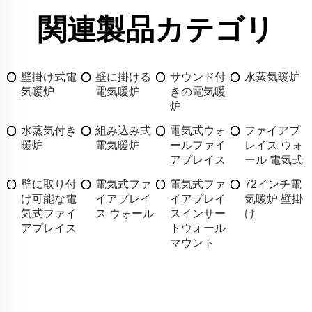
関連製品カテゴリ
壁掛け式電
壁に掛ける
サウンド付
水蒸気暖炉
気暖炉
電気暖炉
きの電気暖
炉
水蒸気付き
組み込み式
電気式ウォ
ファイアプ
暖炉
電気暖炉
ールファイ
レイス ウォ
アプレイス
ール 電気式
壁に取り付
電気式ファ
電気式ファ
72インチ電
け可能な電
イアプレイ
イアプレイ
気暖炉 壁掛
気式ファイ
ス ウォール
スインサー
け
アプレイス
トウォール
マウント