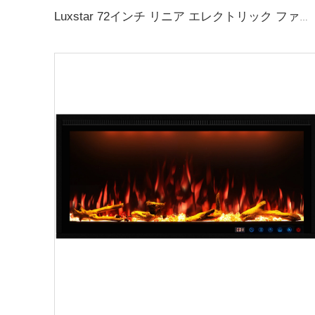
Luxstar 72インチ リニア エレクトリック ファイアプレイス 暖房 装飾用 多色炎 リモコン タッチスクリーン制御 タイマー付き