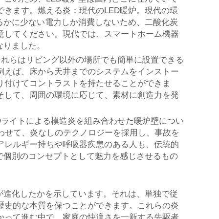
きます。燃える炎：現代のLED暖炉。現代の環
るかに少ない電力しか消費しないため、二酸化炭
意してください。現代では、スマートホーム機器
なりました。
これらはリビング以外の場所でも簡単に設置できる
例えば、床から天井までのシステムをインストー
り付けてコントラストを持たせることができま
そして、周囲の環境に応じて、素材に創造力を発
Dライトによる模造炎を組み合わせた暖炉壁につい
わせて、炎なしのテクノロジーを採用し、事故を
アレルギー持ちや呼吸器疾患のある人も、伝統的
で個別のコンセプトとして魅力を感じさせるもの
が進化したかを示しています。それは、単独で従
歴史的な本質を保つことができます。これらの炎
かって進む中で、家庭の快適さを一新する先駆者