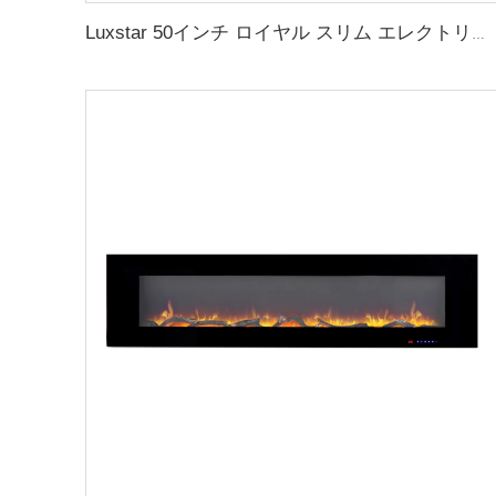
Luxstar 50インチ ロイヤル スリム エレクトリックファイアプレイス ヒーター 家庭用 APP Wifiコントロール マルチカラー エレクトリックファイアプレイス タイマー付き