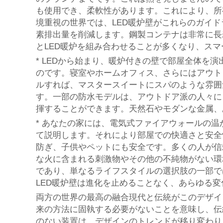
も使用でき、柔軟性があります。これにより、所
境重視の世界では、LED暖炉壁がこれらのガイ
素排出量を削減します。鋼製コンテナは非常に長
とLED暖炉を組み合わせることが多くなり、ス
* LEDから始まり、暖炉付きの壁で部屋全体
のです。寝室やホームオフィス、さらにはアウト
ルすれば、マスタースイートにスパのような雰囲
す。一部の防水モデルは、アウトドア派の人々に
揮することができます。天然石やモダンな金属、
* あなたの家には、電気式ファイアウォールの
て説明します。それにより部屋での快適さと安全
防ぎ、子供やペットにも安全です。多くの人が信
な火に含まれる刺激物やその他の不純物がない環
であり、単なるライフスタイルの選択肢の一部で
LED暖炉壁は進化を止めることなく、あらゆる
両方の世界の最高の融合現代と伝統がこのデザイ
来の方法に固執する必要がないことを意味し、伝
のない装置は、デザインのトレンドが移り変わり