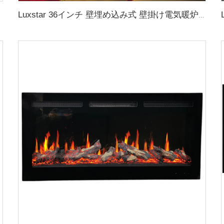
Luxstar 36インチ 壁埋め込み式 壁掛け電気暖炉ヒーター 装飾的マルチカラー炎 リモコン付き 室内用