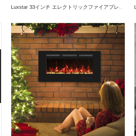
Luxstar 33インチ エレクトリックファイアプレイス ヒーター インサート ガラスドア メッシュスクリーン 燃える音 装飾用