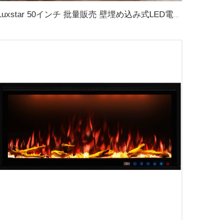
Luxstar 50インチ 批量販売 壁埋め込み式LED電気暖炉 メーカー インテリア装飾用 13色の炎 タイマー付き