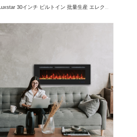
Luxstar 30インチ ビルトイン 批量生産 エレクトリックファイアプレイス 挿入物 付きヒーター 多色炎