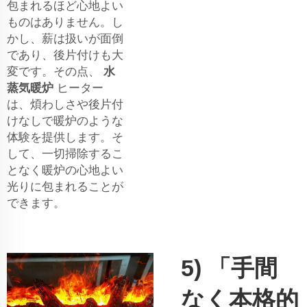
包まれるほど心地よい
ものはありません。し
かし、薪は扱いが面倒
であり、後片付けも大
変です。その点、
水
蒸気暖炉
ヒーター
は、煩わしさや後片付
けなしで暖炉のような
体験を提供します。そ
して、一切掃除するこ
となく暖炉の心地よい
光りに包まれることが
できます。
5) 「手間
なく本格的