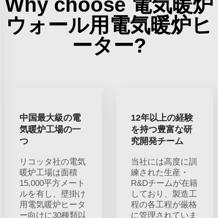
Why choose 電気暖炉
ウォール用電気暖炉ヒ
ーター?
中国最大級の電
12年以上の経験
気暖炉工場の一
を持つ豊富な研
つ
究開発チーム
リコッタ社の電気
当社には高度に訓
暖炉工場は面積
練された生産・
15,000平方メート
R&Dチームが在籍
ルを有し、壁掛け
しており、製造工
用電気暖炉ヒータ
程の各工程が厳格
ー向けに30種類以
に管理されていま