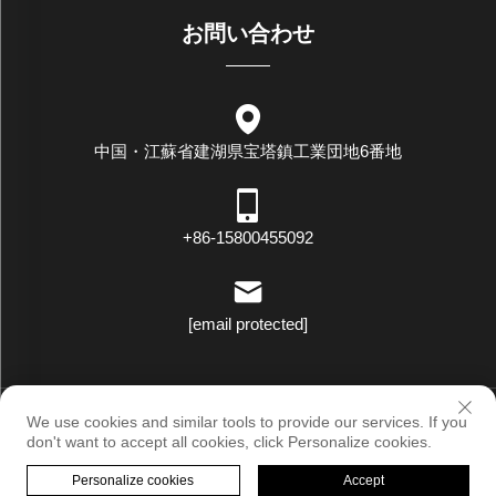
お問い合わせ
中国・江蘇省建湖県宝塔鎮工業団地6番地
+86-15800455092
[email protected]
著作権 © ラックスターアイディナストリー（ジャングスウ）株式
We use cookies and similar tools to provide our services. If you
会社 すべての権利を保有します |
プライバシーポリシー
don't want to accept all cookies, click Personalize cookies.
Personalize cookies
Accept