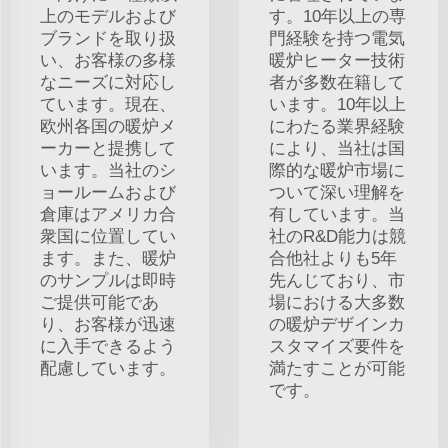
上のモデルおよび
す。10年以上の専
ブランドを取り扱
門経験を持つ電気
い、お客様の多様
暖炉ヒーター技術
なニーズに対応し
者が多数在籍して
ています。現在、
います。10年以上
欧州各国の暖炉メ
にわたる業界経験
ーカーと提携して
により、当社は国
います。当社のシ
際的な暖炉市場に
ョールームおよび
ついて深い理解を
倉庫はアメリカ合
有しています。当
衆国に位置してい
社のR&D能力は競
ます。また、暖炉
合他社よりも5年
のサンプルは即時
先んじており、市
ご提供可能であ
場における大多数
り、お客様が迅速
の暖炉デザインカ
に入手できるよう
スタマイズ要件を
配慮しています。
満たすことが可能
です。