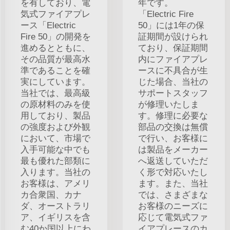
を有しており、電
年です。
気式ファイアプレ
「Electric Fire
ース「Electric
50」には1年の保
Fire 50」の開発を
証期間が設けられ
進めるとともに、
ており、保証期間
その品質が最高水
内にファイアプレ
準であることを確
ースに不具合が生
実にしています。
じた場合、当社の
当社では、最高級
サポートスタッフ
の原材料のみを使
が修理いたしま
用しており、製品
す。修理に必要な
の強度および外観
部品の交換は無償
において、市場で
で行い、お客様に
入手可能な中でも
は製品をメーカー
最も優れた部類に
へ返送していただ
入ります。当社の
く形で対応いたし
お客様は、アメリ
ます。また、当社
カ合衆国、カナ
では、さまざまな
ダ、オーストラリ
お客様のニーズに
ア、イギリスを含
応じて電気式ファ
む40か国以上にわ
イアプレースのカ