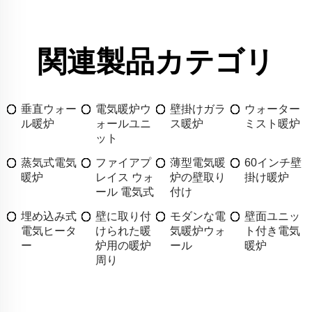
関連製品カテゴリ
垂直ウォー
電気暖炉ウ
壁掛けガラ
ウォーター
ル暖炉
ォールユニ
ス暖炉
ミスト暖炉
ット
蒸気式電気
ファイアプ
薄型電気暖
60インチ壁
暖炉
レイス ウォ
炉の壁取り
掛け暖炉
ール 電気式
付け
埋め込み式
壁に取り付
モダンな電
壁面ユニッ
電気ヒータ
けられた暖
気暖炉ウォ
ト付き電気
ー
炉用の暖炉
ール
暖炉
周り