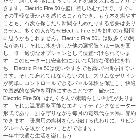
たり、新しい特徴によってゲストを迎え入れることがで
きます。Electric Fire 50を壁に差し込むだけで、すぐに
その手軽な暖かさを感じることができ、もう木を燃やす
ことも、石炭を探したり新聞を丸めたりする必要はあり
ません。多くの人がなぜElectric Fire 50を好むのか疑問
に思うかもしれません。Electric Fire 50には数多くの利
点があり、それは水を介した他の選択肢とは一線を画
し、唯一適切なオプションとして位置づけられていま
す。このヒーターは安全性において明確な優位性を持
ち、Electric Fire 50は使いやすさでも高い評価を得てい
ます。そして忘れてはならないのは、スリムなデザイン
が簡単にコントロールできるパネル体験を保証し、快適
で直感的な操作を可能にすることです。確かに、
Electric Fire 50にはたくさんの素晴らしい利点がありま
す。それは温度調整可能なエキサイティングなヒーター
形式であり、肌を守りながら毎月の電気代を大幅に節約
できます。暖房用の燃料を使い続ける代わりに、リビン
グルームを暖かく保つことができます。
一年中快適な生活を楽しもう