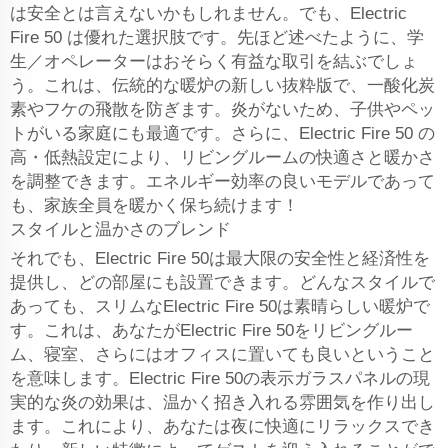
は安全とは言えないかもしれません。でも、Electric
Fire 50 は優れた選択肢です。先ほど述べたように、学
生／オペレーターはおそらく有益な取引を結ぶでしょ
う。これは、伝統的な暖炉の新しい抜粋版で、一酸化炭
素やフケの飛散を防ぎます。炎がないため、子供やペッ
トがいる家庭にも最適です。さらに、Electric Fire 50 の
高・低熱設定により、リビングルームの快適さと暖かさ
を調整できます。エネルギー効率の良いモデルであって
も、家族全員を暖かく保ち続けます！
スタイルと温かさのブレンド
それでも、Electric Fire 50は最大限の安全性と経済性を
提供し、どの部屋にも設置できます。どんなスタイルで
あっても、スリムなElectric Fire 50は素晴らしい暖炉で
す。これは、あなたがElectric Fire 50をリビングルー
ム、寝室、さらにはオフィスに置いても良いということ
を意味します。Electric Fire 50の表示ガラスパネルの現
実的な炎の効果は、温かく招き入れる雰囲気を作り出し
ます。これにより、あなたは夜に快適にリラックスでき