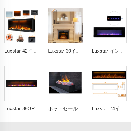
Luxstar 42インチ スマート電気暖炉 APPコントロール付き 装飾炎 壁掛け式 電気暖炉
Luxstar 30インチ装飾用埋め込み式電気暖炉ヒーター挿入物室内用劈裂音付きリモコン
Luxstar イン Door 60インチ 壁掛け用 隠し設置不可 ブラック 電気暖炉ヒーター 1500W リモコン付き LED本物の炎
Luxstar 88GP インチ 室内 メディア 電気式暖炉ヒーター ロイヤルスリム 1.5KW 暖炉 アプリコントロール リモコン
ホットセール カセット 1000インチ 3D 水 真実の煙 火炎 蒸気 スチーム ファイアプレイス デコレーショナル 電動ファイアプレイス
Luxstar 74インチ 電気暖炉サプライヤー 工場直販 WiFi対応 Alexaコントロール付き 装飾用電気暖炉