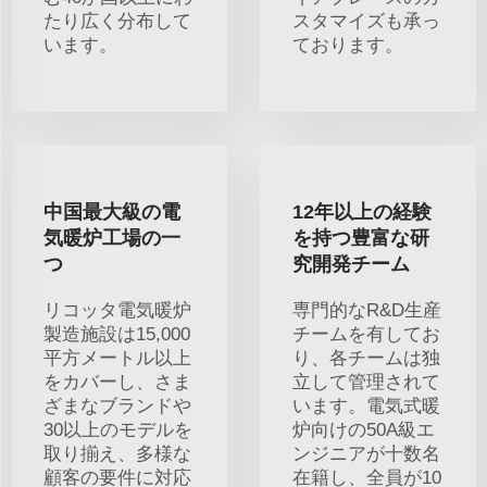
たり広く分布して
スタマイズも承っ
います。
ております。
中国最大級の電
12年以上の経験
気暖炉工場の一
を持つ豊富な研
つ
究開発チーム
リコッタ電気暖炉
専門的なR&D生産
製造施設は15,000
チームを有してお
平方メートル以上
り、各チームは独
をカバーし、さま
立して管理されて
ざまなブランドや
います。電気式暖
30以上のモデルを
炉向けの50A級エ
取り揃え、多様な
ンジニアが十数名
顧客の要件に対応
在籍し、全員が10