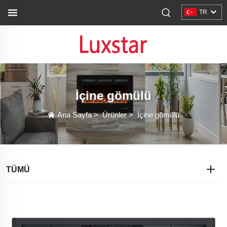
TR
İçine gömülü
Ana Sayfa
>
Ürünler
>
İçine gömülü
TÜMÜ