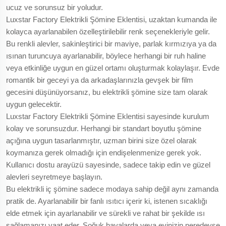
ucuz ve sorunsuz bir yoludur.
Luxstar Factory Elektrikli Şömine Eklentisi, uzaktan kumanda ile
kolayca ayarlanabilen özelleştirilebilir renk seçenekleriyle gelir.
Bu renkli alevler, sakinleştirici bir maviye, parlak kırmızıya ya da
ısınan turuncuya ayarlanabilir, böylece herhangi bir ruh haline
veya etkinliğe uygun en güzel ortamı oluşturmak kolaylaşır. Evde
romantik bir geceyi ya da arkadaşlarınızla gevşek bir film
gecesini düşünüyorsanız, bu elektrikli şömine size tam olarak
uygun gelecektir.
Luxstar Factory Elektrikli Şömine Eklentisi sayesinde kurulum
kolay ve sorunsuzdur. Herhangi bir standart boyutlu şömine
açığına uygun tasarlanmıştır, uzman birini size özel olarak
koymanıza gerek olmadığı için endişelenmenize gerek yok.
Kullanıcı dostu arayüzü sayesinde, sadece takip edin ve güzel
alevleri seyretmeye başlayın.
Bu elektrikli iç şömine sadece modaya sahip değil aynı zamanda
pratik de. Ayarlanabilir bir fanlı ısıtıcı içerir ki, istenen sıcaklığı
elde etmek için ayarlanabilir ve sürekli ve rahat bir şekilde ısı
sağlamanızı vaat eder. Soğuk havalarda veya evinizin neredeyse