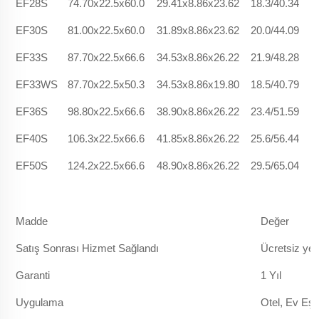
EF28S
74.70x22.5x60.0
29.41x8.86x23.62
18.3/40.34
EF30S
81.00x22.5x60.0
31.89x8.86x23.62
20.0/44.09
EF33S
87.70x22.5x66.6
34.53x8.86x26.22
21.9/48.28
EF33WS
87.70x22.5x50.3
34.53x8.86x19.80
18.5/40.79
EF36S
98.80x22.5x66.6
38.90x8.86x26.22
23.4/51.59
EF40S
106.3x22.5x66.6
41.85x8.86x26.22
25.6/56.44
EF50S
124.2x22.5x66.6
48.90x8.86x26.22
29.5/65.04
Madde
Değer
Satış Sonrası Hizmet Sağlandı
Ücretsiz yed
Garanti
1 Yıl
Uygulama
Otel, Ev Eş