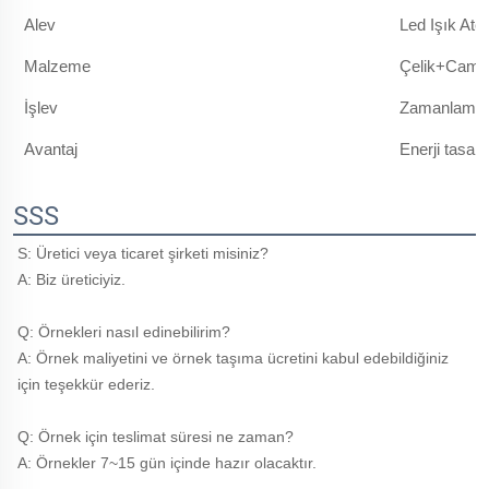
Alev
Led Işık Ateş
Malzeme
Çelik+Cam
İşlev
Zamanlama 
Avantaj
Enerji tasarr
SSS
S: Üretici veya ticaret şirketi misiniz? 
A: Biz üreticiyiz. 
Q: Örnekleri nasıl edinebilirim? 
A: Örnek maliyetini ve örnek taşıma ücretini kabul edebildiğiniz 
için teşekkür ederiz. 
Q: Örnek için teslimat süresi ne zaman? 
A: Örnekler 7~15 gün içinde hazır olacaktır. 