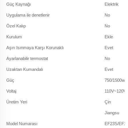
Güç Kaynağı
Elektrik
Uygulama ile denetlenir
No
Özel Kalıp
No
Kurulum
Ekle
Aşırı Isınmaya Karşı Korunaklı
Evet
Ayarlanabilir termostat
No
Uzaktan Kumandalı
Evet
Güç
750/1500w
Voltaj
110V~120V,
Üretim Yeri
Çin
Jiangsu
Model Numarası
EF23S/EF2