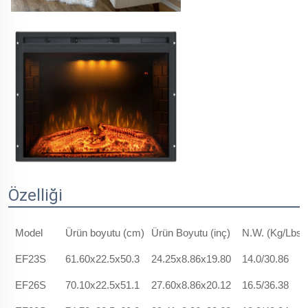
Özelliği
Model
Ürün boyutu (cm)
Ürün Boyutu (inç)
N.W. (Kg/Lbs)
EF23S
61.60x22.5x50.3
24.25x8.86x19.80
14.0/30.86
EF26S
70.10x22.5x51.1
27.60x8.86x20.12
16.5/36.38