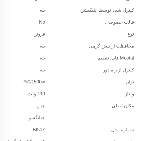
کنترل شده توسط اپلیکیشن
بله
قالب خصوصی
No
نوع
فروتن
محافظت از بیش گرمی
بله
Mostat قابل تنظیم
بله
کنترل از راه دور
بله
توان
750/1500w
ولتاژ
110 ولت
مکان اصلی
چین
جیانگسو
شماره مدل
BI50Z