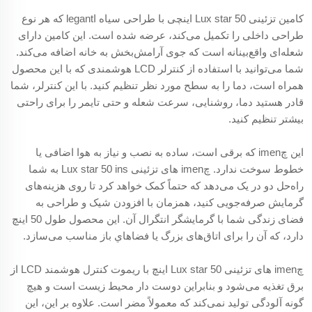
کامین تزئینی Lux star 50 اینچی با طراحی سیاه اlegant که هر نوع
طراحی داخلی را تکمیل می‌کند، عرضه شده است. این کامین دارای
شعله‌ای واقع‌بینانه است که جوی آرامش‌بخش به خانه اضافه می‌کند.
شما می‌توانید با استفاده از کنترلر LCD هوشمندی که با این محصول
همراه است، دما را به سطح مورد نظر تنظیم کنید. با این کنترلر، شما
قادر هستید دما، روشنایی، سرعت شعله و حتی تایمر را برای راحتی
بیشتر تنظیم کنید.
این چimen که برقی است، ساده به نصب و نیاز به هوا اضافی یا
خطوط سوخت ندارد. چimen های تزئینی Lux star 50 ins به شما
راه‌حل دو در یک می‌دهد که حتماً کمک خواهد کرد تا روی هزینه‌های
گرمایش صرفه‌جویی کنید، همزمان با افزودن شیک و طراحی به
فضای زندگی شما با گرمایشگر انتگرال آن. این محصول طول 50 اینچ
دارد، که آن را برای اتاق‌های بزرگ یا فضاهاي باز مناسب می‌سازد.
چimen های تزئینی Lux star 50 اینچ با ریموت کنترل هوشمند LCD از
برق تغذیه می‌شود و بنابراین دوست دار محیط زیست است و هیچ
گونه آلودگی تولید نمی‌کند که معمولاً مضر است. علاوه بر این، این