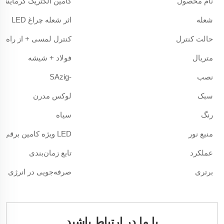
نام محصول
کامین الکتریک گرمایش 
شعله
اثر شعله چراغ LED
حالت کنترل
کنترل لمسی + از راه دو
متریال
فولاد + شیشه
نصب
-SAzig
سبک
لوکس مدرن
رنگ
سیاه
منبع نور
LED ویژه کامین برقی
عملکرد
تابع زمان‌بندی
برتری
صرفه‌جویی در انرژی
با ما در ارتباط باشید